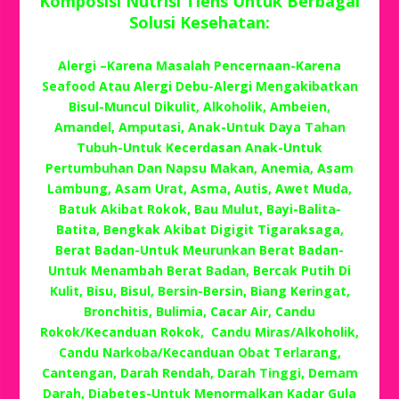
Komposisi Nutrisi Tiens Untuk Berbagai
Solusi Kesehatan:
Alergi –Karena Masalah Pencernaan-Karena
Seafood Atau Alergi Debu-Alergi Mengakibatkan
Bisul-Muncul Dikulit, Alkoholik, Ambeien,
Amandel, Amputasi, Anak-Untuk Daya Tahan
Tubuh-Untuk Kecerdasan Anak-Untuk
Pertumbuhan Dan Napsu Makan, Anemia, Asam
Lambung, Asam Urat, Asma, Autis, Awet Muda,
Batuk Akibat Rokok, Bau Mulut, Bayi-Balita-
Batita, Bengkak Akibat Digigit Tigaraksaga,
Berat Badan-Untuk Meurunkan Berat Badan-
Untuk Menambah Berat Badan, Bercak Putih Di
Kulit, Bisu, Bisul, Bersin-Bersin, Biang Keringat,
Bronchitis, Bulimia, Cacar Air, Candu
Rokok/Kecanduan Rokok, Candu Miras/Alkoholik,
Candu Narkoba/Kecanduan Obat Terlarang,
Cantengan, Darah Rendah, Darah Tinggi, Demam
Darah, Diabetes-Untuk Menormalkan Kadar Gula