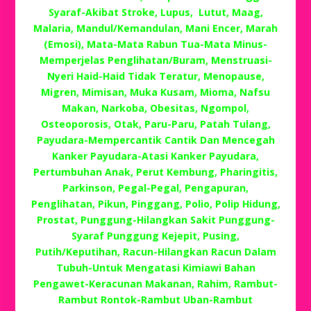
Syaraf-Akibat Stroke, Lupus, Lutut, Maag,
Malaria, Mandul/Kemandulan, Mani Encer, Marah
(Emosi), Mata-Mata Rabun Tua-Mata Minus-
Memperjelas Penglihatan/Buram, Menstruasi-
Nyeri Haid-Haid Tidak Teratur, Menopause,
Migren, Mimisan, Muka Kusam, Mioma, Nafsu
Makan, Narkoba, Obesitas, Ngompol,
Osteoporosis, Otak, Paru-Paru, Patah Tulang,
Payudara-Mempercantik Cantik Dan Mencegah
Kanker Payudara-Atasi Kanker Payudara,
Pertumbuhan Anak, Perut Kembung, Pharingitis,
Parkinson, Pegal-Pegal, Pengapuran,
Penglihatan, Pikun, Pinggang, Polio, Polip Hidung,
Prostat, Punggung-Hilangkan Sakit Punggung-
Syaraf Punggung Kejepit, Pusing,
Putih/Keputihan, Racun-Hilangkan Racun Dalam
Tubuh-Untuk Mengatasi Kimiawi Bahan
Pengawet-Keracunan Makanan, Rahim, Rambut-
Rambut Rontok-Rambut Uban-Rambut