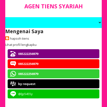
AGEN TIENS SYARIAH
Mengenai Saya
hapsoh tiens
Lihat profil lengkapku
085222256979
085222256979
085222256979
by request
@ljp5455y