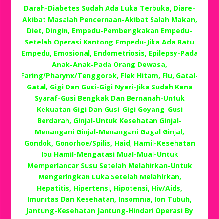
Darah-Diabetes Sudah Ada Luka Terbuka, Diare-
Akibat Masalah Pencernaan-Akibat Salah Makan,
Diet, Dingin, Empedu-Pembengkakan Empedu-
Setelah Operasi Kantong Empedu-Jika Ada Batu
Empedu, Emosional, Endometriosis, Epilepsy-Pada
Anak-Anak-Pada Orang Dewasa,
Faring/Pharynx/Tenggorok, Flek Hitam, Flu, Gatal-
Gatal, Gigi Dan Gusi-Gigi Nyeri-Jika Sudah Kena
Syaraf-Gusi Bengkak Dan Bernanah-Untuk
Kekuatan Gigi Dan Gusi-Gigi Goyang-Gusi
Berdarah, Ginjal-Untuk Kesehatan Ginjal-
Menangani Ginjal-Menangani Gagal Ginjal,
Gondok, Gonorhoe/Spilis, Haid, Hamil-Kesehatan
Ibu Hamil-Mengatasi Mual-Mual-Untuk
Memperlancar Susu Setelah Melahirkan-Untuk
Mengeringkan Luka Setelah Melahirkan,
Hepatitis, Hipertensi, Hipotensi, Hiv/Aids,
Imunitas Dan Kesehatan, Insomnia, Ion Tubuh,
Jantung-Kesehatan Jantung-Hindari Operasi By