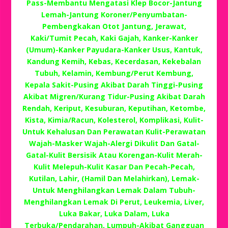
Pass-Membantu Mengatasi Klep Bocor-Jantung
Lemah-Jantung Koroner/Penyumbatan-
Pembengkakan Otot Jantung, Jerawat,
Kaki/Tumit Pecah, Kaki Gajah, Kanker-Kanker
(Umum)-Kanker Payudara-Kanker Usus, Kantuk,
Kandung Kemih, Kebas, Kecerdasan, Kekebalan
Tubuh, Kelamin, Kembung/Perut Kembung,
Kepala Sakit-Pusing Akibat Darah Tinggi-Pusing
Akibat Migren/Kurang Tidur-Pusing Akibat Darah
Rendah, Keriput, Kesuburan, Keputihan, Ketombe,
Kista, Kimia/Racun, Kolesterol, Komplikasi, Kulit-
Untuk Kehalusan Dan Perawatan Kulit-Perawatan
Wajah-Masker Wajah-Alergi Dikulit Dan Gatal-
Gatal-Kulit Bersisik Atau Korengan-Kulit Merah-
Kulit Melepuh-Kulit Kasar Dan Pecah-Pecah,
Kutilan, Lahir, (Hamil Dan Melahirkan), Lemak-
Untuk Menghilangkan Lemak Dalam Tubuh-
Menghilangkan Lemak Di Perut, Leukemia, Liver,
Luka Bakar, Luka Dalam, Luka
Terbuka/Pendarahan, Lumpuh-Akibat Gangguan