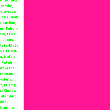
ren/Kurang
Ketombe,
 Perawatan
t Bersisik
 Kutilan,
lam Tubuh-
lam, Luka
, Lupus,
 Mata-Mata
eri Haid-
a, Nafsu
, Patah
ra-Atasi
rkinson,
 Hidung,
, Pusing,
i Kimiawi
k-Rambut
okok,
 Stamina,