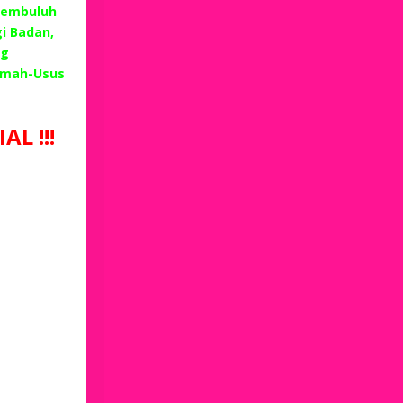
Pembuluh
i Badan,
ng
emah-Usus
L !!!