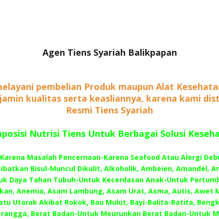
Agen Tiens Syariah Balikpapan
elayani pembelian Produk maupun Alat Kesehata
rjamin kualitas serta keasliannya, karena kami dis
Resmi Tiens Syariah
osisi Nutrisi Tiens Untuk Berbagai Solusi Keseh
–Karena Masalah Pencernaan-Karena Seafood Atau Alergi Deb
batkan Bisul-Muncul Dikulit, Alkoholik, Ambeien, Amandel, A
uk Daya Tahan Tubuh-Untuk Kecerdasan Anak-Untuk Pertum
an, Anemia, Asam Lambung, Asam Urat, Asma, Autis, Awet 
atu Utarak Akibat Rokok, Bau Mulut, Bayi-Balita-Batita, Beng
Serangga, Berat Badan-Untuk Meurunkan Berat Badan-Untuk