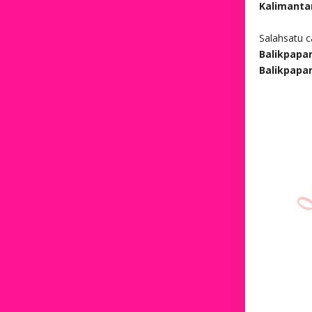
Kalimanta
Salahsatu 
Balikpapan
Balikpapa