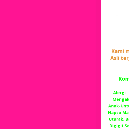
Kami m
Asli te
Komp
Alergi 
Mengaki
Anak-Unt
Napsu Mak
Utarak, B
Digigit 