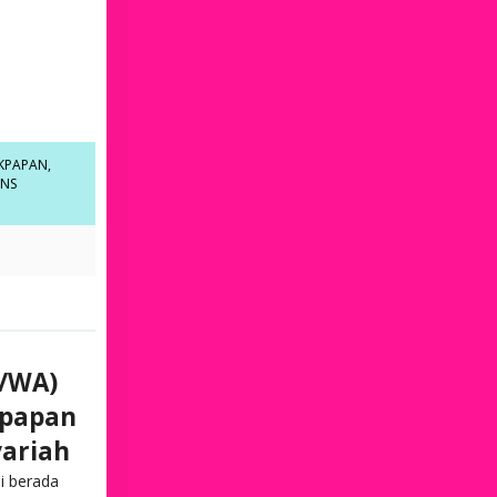
IKPAPAN
,
ENS
n/WA)
kpapan
yariah
i berada