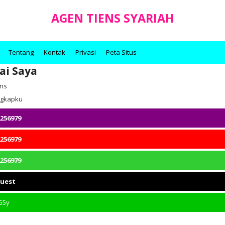
AGEN TIENS SYARIAH
Tentang
Kontak
Privasi
Peta Situs
ai Saya
ens
engkapku
256979
256979
256979
quest
55y