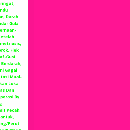
eringat,
andu
n, Darah
dar Gula
cernaan-
Setelah
metriosis,
rok, Flek
raf-Gusi
 Berdarah,
ni Gagal
tasi Mual-
kan Luka
tas Dan
perasi By
g
it Pecah,
Kantuk,
ung/Perut