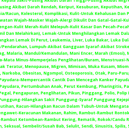
Kepala Sakit-Pusing Akibat Darah Tinggi-Pusing Akibat Mig
using Akibat Darah Rendah, Keriput, Kesuburan, Keputihan, 
mia/Racun, Kolesterol, Komplikasi, Kulit-Untuk Kehalusan Dan
awatan Wajah-Masker Wajah-Alergi Dikulit Dan Gatal-Gatal-Kuli
engan-Kulit Merah-Kulit Melepuh-Kulit Kasar Dan Pecah-Pecah,
amil Dan Melahirkan), Lemak-Untuk Menghilangkan Lemak Da
ngkan Lemak Di Perut, Leukemia, Liver, Luka Bakar, Luka Da
/Pendarahan, Lumpuh-Akibat Gangguan Syaraf-Akibat Stroke
ag, Malaria, Mandul/Kemandulan, Mani Encer, Marah (Emosi),
a-Mata Minus-Memperjelas Penglihatan/Buram, Menstruasi-Ny
dak Teratur, Menopause, Migren, Mimisan, Muka Kusam, Miom
 Narkoba, Obesitas, Ngompol, Osteoporosis, Otak, Paru-Paru
 Payudara-Mempercantik Cantik Dan Mencegah Kanker Payuda
Payudara, Pertumbuhan Anak, Perut Kembung, Pharingitis, Pa
egal, Pengapuran, Penglihatan, Pikun, Pinggang, Polio, Polip
 Punggung-Hilangkan Sakit Punggung-Syaraf Punggung Kejepit
putihan, Racun-Hilangkan Racun Dalam Tubuh-Untuk Mengatas
engawet-Keracunan Makanan, Rahim, Rambut-Rambut Ronto
-Rambut Ketombean-Rambut Kering, Rematik, Rokok/Candu R
, Seksual, Sembelit/Susah Bab, Selulit, Sendi, Sinusitis, Spilis,