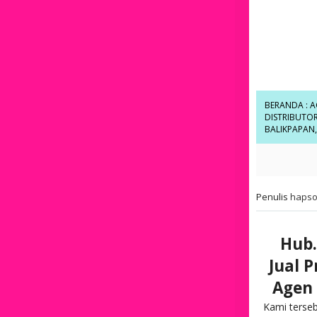
BERANDA
:
A
DISTRIBUTOR
BALIKPAPAN
Penulis
hapso
Hub.
Jual 
Agen 
Kami terse