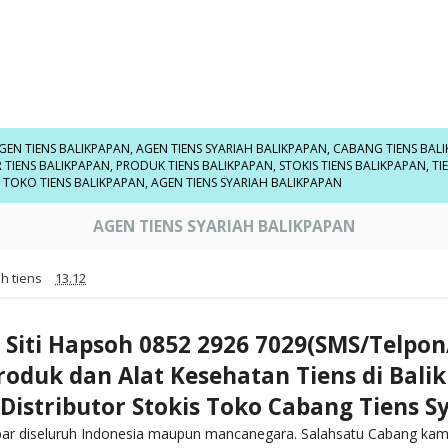
GEN TIENS BALIKPAPAN
,
AGEN TIENS SYARIAH BALIKPAPAN
,
CABANG TIENS BAL
 TIENS BALIKPAPAN
,
PRODUK TIENS BALIKPAPAN
,
STOKIS TIENS BALIKPAPAN
,
TI
,
TOKO TIENS BALIKPAPAN
,
AGEN TIENS SYARIAH BALIKPAPAN
AGEN TIENS SYARIAH BALIKPAPAN
h tiens
13.12
 Siti Hapsoh 0852 2926 7029(SMS/Telpo
Produk dan Alat Kesehatan Tiens di Bali
Distributor Stokis Toko Cabang Tiens S
bar diseluruh Indonesia maupun mancanegara. Salahsatu Cabang kam