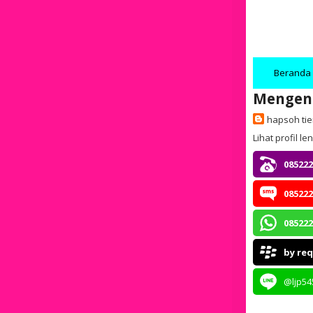
Beranda
Mengen
hapsoh ti
Lihat profil l
085222
085222
085222
by re
@ljp54