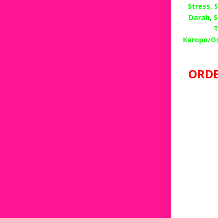
Stress,
Darah, 
T
Keropo/O
ORDE