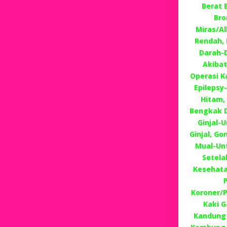
Berat B
Bro
Miras/A
Rendah, 
Darah-D
Akibat
Operasi K
Epilepsy
Hitam, 
Bengkak D
Ginjal-
Ginjal, G
Mual-Un
Setela
Kesehata
Koroner/
Kaki G
Kandung 