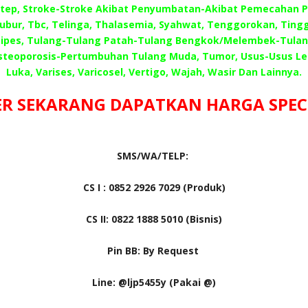
 Step, Stroke-Stroke Akibat Penyumbatan-Akibat Pemecahan 
Subur, Tbc, Telinga, Thalasemia, Syahwat, Tenggorokan, Tingg
ipes, Tulang-Tulang Patah-Tulang Bengkok/Melembek-Tula
steoporosis-Pertumbuhan Tulang Muda, Tumor, Usus-Usus L
Luka, Varises, Varicosel, Vertigo, Wajah, Wasir Dan Lainnya.
R SEKARANG DAPATKAN HARGA SPECIA
SMS/WA/TELP:
CS I : 0852 2926 7029 (Produk)
CS II: 0822 1888 5010 (Bisnis)
Pin BB: By Request
Line: @ljp5455y (Pakai @)