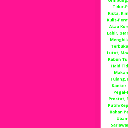
Kembung, 
Tidur-P
Kista, Ki
Kulit-Per
Atau Kor
Lahir, (H
Menghila
Terbuka
Lutut, Ma
Rabun Tu
Haid Ti
Makan,
Tulang,
Kanker 
Pegal-P
Prostat,
Putih/Ke
Bahan P
Uban
Sariawan