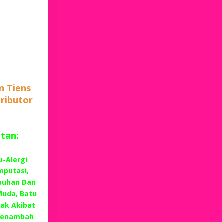
n Tiens
tributor
atan:
u-Alergi
mputasi,
buhan Dan
Muda, Batu
kak Akibat
 Menambah