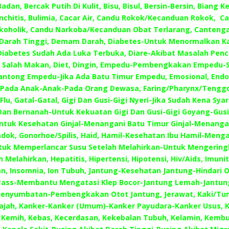
adan, Bercak Putih Di Kulit, Bisu, Bisul, Bersin-Bersin, Biang K
nchitis, Bulimia, Cacar Air, Candu Rokok/Kecanduan Rokok, C
lkoholik, Candu Narkoba/Kecanduan Obat Terlarang, Cantenga
Darah Tinggi, Demam Darah, Diabetes-Untuk Menormalkan Ka
iabetes Sudah Ada Luka Terbuka, Diare-Akibat Masalah Pen
 Salah Makan, Diet, Dingin, Empedu-Pembengkakan Empedu-
antong Empedu-Jika Ada Batu Timur Empedu, Emosional, Endo
-Pada Anak-Anak-Pada Orang Dewasa, Faring/Pharynx/Tenggo
Flu, Gatal-Gatal, Gigi Dan Gusi-Gigi Nyeri-Jika Sudah Kena Sya
an Bernanah-Untuk Kekuatan Gigi Dan Gusi-Gigi Goyang-Gusi
Untuk Kesehatan Ginjal-Menangani Batu Timur Ginjal-Menanga
ondok, Gonorhoe/Spilis, Haid, Hamil-Kesehatan Ibu Hamil-Menga
tuk Memperlancar Susu Setelah Melahirkan-Untuk Mengering
h Melahirkan, Hepatitis, Hipertensi, Hipotensi, Hiv/Aids, Imuni
n, Insomnia, Ion Tubuh, Jantung-Kesehatan Jantung-Hindari O
Pass-Membantu Mengatasi Klep Bocor-Jantung Lemah-Jantun
Penyumbatan-Pembengkakan Otot Jantung, Jerawat, Kaki/Tum
ajah, Kanker-Kanker (Umum)-Kanker Payudara-Kanker Usus, 
Kemih, Kebas, Kecerdasan, Kekebalan Tubuh, Kelamin, Kemb