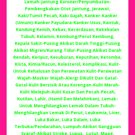
Lemah-Jantung Koroner/Penyumbatan-
Pembengkakan Otot Jantung, Jerawat,
Kaki/Tumit Pecah, Kaki Gajah, Kanker-Kanker
(Umum)-Kanker Payudara-Kanker Usus, Kantuk,
Kandung Kemih, Kebas, Kecerdasan, Kekebalan
Tubuh, Kelamin, Kembung/Perut Kembung,
Kepala Sakit-Pusing Akibat Darah Tinggi-Pusing
Akibat Migren/Kurang Tidur-Pusing Akibat Darah
Rendah, Keriput, Kesuburan, Keputihan, Ketombe,
Kista, Kimia/Racun, Kolesterol, Komplikasi, Kulit-
Untuk Kehalusan Dan Perawatan Kulit-Perawatan
Wajah-Masker Wajah-Alergi Dikulit Dan Gatal-
Gatal-Kulit Bersisik Atau Korengan-Kulit Merah-
Kulit Melepuh-Kulit Kasar Dan Pecah-Pecah,
Kutilan, Lahir, (Hamil Dan Melahirkan), Lemak-
Untuk Menghilangkan Lemak Dalam Tubuh-
Menghilangkan Lemak Di Perut, Leukemia, Liver,
Luka Bakar, Luka Dalam, Luka
Terbuka/Pendarahan, Lumpuh-Akibat Gangguan
Syaraf-Akibat Stroke, Lupus, Lutut, Maag,