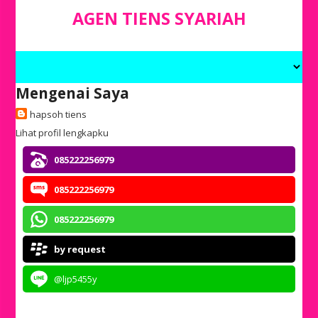
AGEN TIENS SYARIAH
Mengenai Saya
hapsoh tiens
Lihat profil lengkapku
085222256979
085222256979
085222256979
by request
@ljp5455y