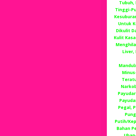
Tubuh, 
Tinggi-Pu
Kesuburan
Untuk K
Dikulit 
Kulit Kas
Menghila
Liver
Mandul/
Minus
Terat
Narkob
Payudar
Payudar
Pegal, P
Pung
Putih/Ke
Bahan P
Uban