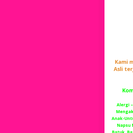
Kami m
Asli te
Komp
Alergi 
Mengaki
Anak-Unt
Napsu 
Batuk, Ba