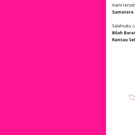
Kami terse
Sumatera 
Salahsatu 
Bilah Barat
Rantau Se