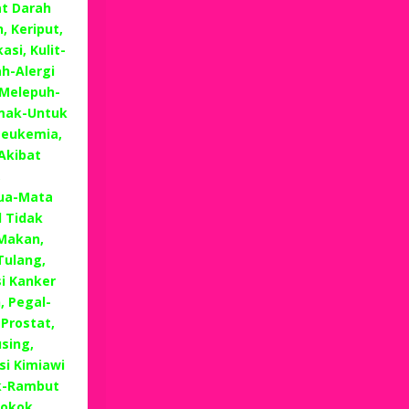
at Darah
, Keriput,
si, Kulit-
h-Alergi
 Melepuh-
emak-Untuk
Leukemia,
Akibat
,
Tua-Mata
 Tidak
Makan,
Tulang,
i Kanker
, Pegal-
 Prostat,
sing,
i Kimiawi
k-Rambut
okok,