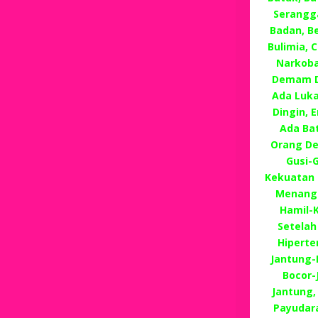
Serangg
Badan, Be
Bulimia, 
Narkoba
Demam D
Ada Luka
Dingin,
Ada Ba
Orang Dew
Gusi-
Kekuatan G
Menangan
Hamil-
Setelah
Hiperte
Jantung-
Bocor
Jantung,
Payudara