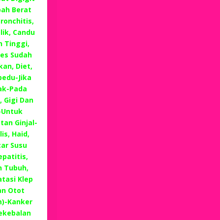
ah Berat
ronchitis,
lik, Candu
 Tinggi,
es Sudah
an, Diet,
edu-Jika
ak-Pada
, Gigi Dan
-Untuk
tan Ginjal-
is, Haid,
ar Susu
patitis,
n Tubuh,
tasi Klep
n Otot
m)-Kanker
Kekebalan