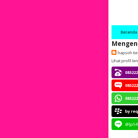
Beranda
Mengen
hapsoh ti
Lihat profil l
085222
085222
085222
by re
@ljp54