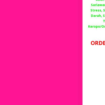
Sariawan
Stress,
Darah, 
T
Keropo/O
ORDE