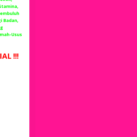
 Stamina,
Pembuluh
i Badan,
ng
emah-Usus
L !!!