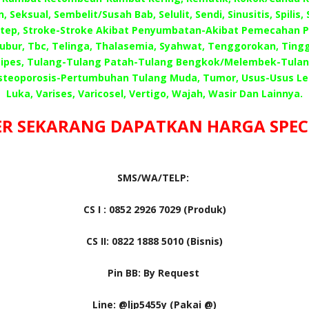
, Seksual, Sembelit/Susah Bab, Selulit, Sendi, Sinusitis, Spilis,
 Step, Stroke-Stroke Akibat Penyumbatan-Akibat Pemecahan 
Subur, Tbc, Telinga, Thalasemia, Syahwat, Tenggorokan, Tingg
ipes, Tulang-Tulang Patah-Tulang Bengkok/Melembek-Tula
steoporosis-Pertumbuhan Tulang Muda, Tumor, Usus-Usus L
Luka, Varises, Varicosel, Vertigo, Wajah, Wasir Dan Lainnya.
R SEKARANG DAPATKAN HARGA SPECIA
SMS/WA/TELP:
CS I : 0852 2926 7029 (Produk)
CS II: 0822 1888 5010 (Bisnis)
Pin BB: By Request
Line: @ljp5455y (Pakai @)