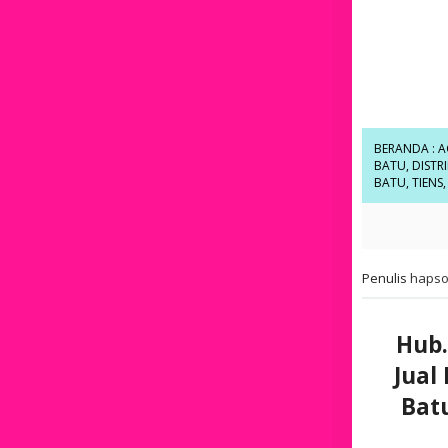
BERANDA
:
A
BATU
,
DISTR
BATU
,
TIENS
Penulis
hapso
Hub.
Jual
Bat