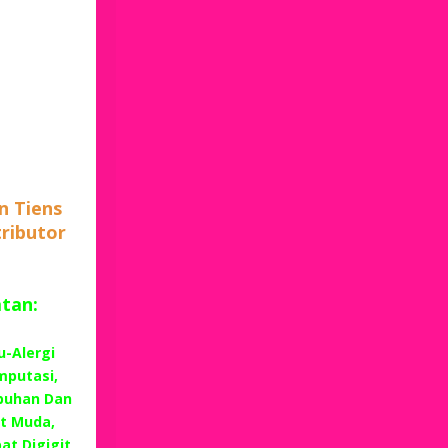
n Tiens
tributor
atan:
u-Alergi
mputasi,
buhan Dan
t Muda,
at Digigit