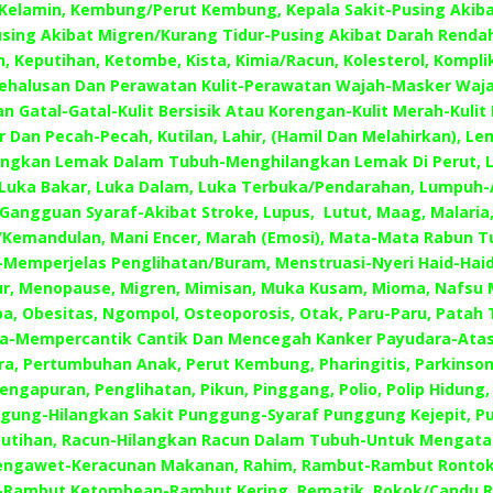
Kelamin, Kembung/Perut Kembung, Kepala Sakit-Pusing Akib
sing Akibat Migren/Kurang Tidur-Pusing Akibat Darah Rendah
, Keputihan, Ketombe, Kista, Kimia/Racun, Kolesterol, Komplika
ehalusan Dan Perawatan Kulit-Perawatan Wajah-Masker Waja
Dan Gatal-Gatal-Kulit Bersisik Atau Korengan-Kulit Merah-Kulit
ar Dan Pecah-Pecah, Kutilan, Lahir, (Hamil Dan Melahirkan), L
ngkan Lemak Dalam Tubuh-Menghilangkan Lemak Di Perut, 
, Luka Bakar, Luka Dalam, Luka Terbuka/Pendarahan, Lumpuh-
Gangguan Syaraf-Akibat Stroke, Lupus, Lutut, Maag, Malaria
Kemandulan, Mani Encer, Marah (Emosi), Mata-Mata Rabun 
-Memperjelas Penglihatan/Buram, Menstruasi-Nyeri Haid-Haid
ur, Menopause, Migren, Mimisan, Muka Kusam, Mioma, Nafsu 
a, Obesitas, Ngompol, Osteoporosis, Otak, Paru-Paru, Patah 
a-Mempercantik Cantik Dan Mencegah Kanker Payudara-Atas
a, Pertumbuhan Anak, Perut Kembung, Pharingitis, Parkinson
engapuran, Penglihatan, Pikun, Pinggang, Polio, Polip Hidung,
gung-Hilangkan Sakit Punggung-Syaraf Punggung Kejepit, Pu
putihan, Racun-Hilangkan Racun Dalam Tubuh-Untuk Mengatas
engawet-Keracunan Makanan, Rahim, Rambut-Rambut Ronto
-Rambut Ketombean-Rambut Kering, Rematik, Rokok/Candu R