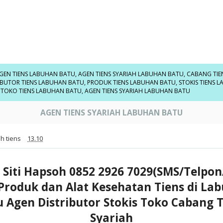
GEN TIENS LABUHAN BATU
,
AGEN TIENS SYARIAH LABUHAN BATU
,
CABANG TIE
IBUTOR TIENS LABUHAN BATU
,
PRODUK TIENS LABUHAN BATU
,
STOKIS TIENS 
,
TOKO TIENS LABUHAN BATU
,
AGEN TIENS SYARIAH LABUHAN BATU
AGEN TIENS SYARIAH LABUHAN BATU
h tiens
13.10
 Siti Hapsoh 0852 2926 7029(SMS/Telpo
 Produk dan Alat Kesehatan Tiens di La
u Agen Distributor Stokis Toko Cabang T
Syariah