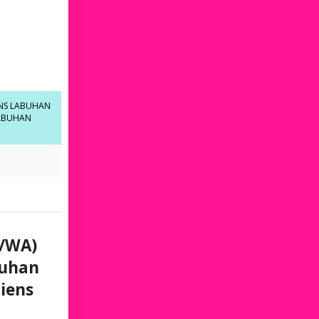
NS LABUHAN
LABUHAN
n/WA)
buhan
iens