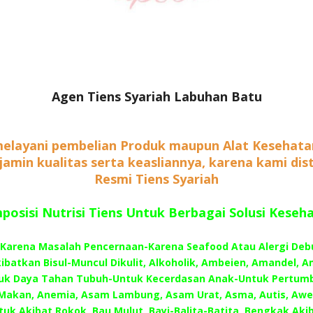
Agen Tiens Syariah Labuhan Batu
elayani pembelian Produk maupun Alat Kesehata
rjamin kualitas serta keasliannya, karena kami dis
Resmi Tiens Syariah
osisi Nutrisi Tiens Untuk Berbagai Solusi Keseh
–Karena Masalah Pencernaan-Karena Seafood Atau Alergi Deb
batkan Bisul-Muncul Dikulit, Alkoholik, Ambeien, Amandel, A
uk Daya Tahan Tubuh-Untuk Kecerdasan Anak-Untuk Pertum
Makan, Anemia, Asam Lambung, Asam Urat, Asma, Autis, Awe
tuk Akibat Rokok, Bau Mulut, Bayi-Balita-Batita, Bengkak Akib