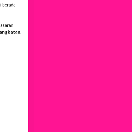
i berada
asaran
 Pangkatan,