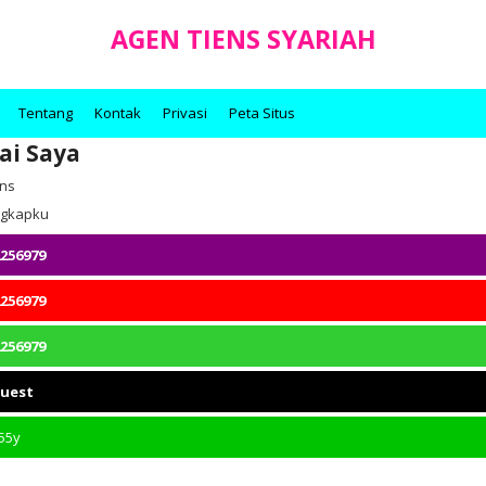
AGEN TIENS SYARIAH
Tentang
Kontak
Privasi
Peta Situs
ai Saya
ens
engkapku
256979
256979
256979
quest
55y