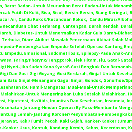
a, Berat Badan-Untuk Meurunkan Berat Badan-Untuk Menamb
rcak Putih Di Kulit, Bisu, Bisul, Bersin-Bersin, Biang Keringat, B
Cacar Air, Candu Rokok/Kecanduan Rokok, Candu Miras/Alkoho
/Kecanduan Obat Terlarang, Cantengan, Darah Rendah, Darah
arah, Diabetes-Untuk Menormalkan Kadar Gula Darah-Diabet
 Terbuka, Diare-Akibat Masalah Pencernaan-Akibat Salah Mak
 Empedu-Pembengkakan Empedu-Setelah Operasi Kantong Emp
tu Empedu, Emosional, Endometriosis, Epilepsy-Pada Anak-An
asa, Faring/Pharynx/Tenggorok, Flek Hitam, Flu, Gatal-Gatal
Gigi Nyeri-Jika Sudah Kena Syaraf-Gusi Bengkak Dan Bernanah
igi Dan Gusi-Gigi Goyang-Gusi Berdarah, Ginjal-Untuk Keseha
i Batu Ginjal-Menangani Gagal Ginjal, Gondok, Gonorhoe/Spil
Kesehatan Ibu Hamil-Mengatasi Mual-Mual-Untuk Memperlanc
 Melahirkan-Untuk Mengeringkan Luka Setelah Melahirkan, He
nsi, Hipotensi, Hiv/Aids, Imunitas Dan Kesehatan, Insomnia, Io
Kesehatan Jantung-Hindari Operasi By Pass-Membantu Menga
-Jantung Lemah-Jantung Koroner/Penyumbatan-Pembengkaka
 Jerawat, Kaki/Tumit Pecah, Kaki Gajah, Kanker-Kanker (Umu
-Kanker Usus, Kantuk, Kandung Kemih, Kebas, Kecerdasan, 