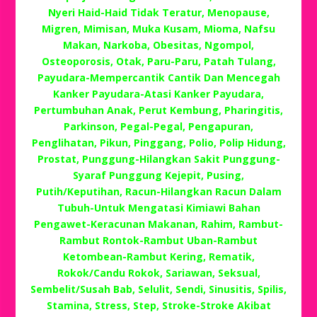
Nyeri Haid-Haid Tidak Teratur, Menopause,
Migren, Mimisan, Muka Kusam, Mioma, Nafsu
Makan, Narkoba, Obesitas, Ngompol,
Osteoporosis, Otak, Paru-Paru, Patah Tulang,
Payudara-Mempercantik Cantik Dan Mencegah
Kanker Payudara-Atasi Kanker Payudara,
Pertumbuhan Anak, Perut Kembung, Pharingitis,
Parkinson, Pegal-Pegal, Pengapuran,
Penglihatan, Pikun, Pinggang, Polio, Polip Hidung,
Prostat, Punggung-Hilangkan Sakit Punggung-
Syaraf Punggung Kejepit, Pusing,
Putih/Keputihan, Racun-Hilangkan Racun Dalam
Tubuh-Untuk Mengatasi Kimiawi Bahan
Pengawet-Keracunan Makanan, Rahim, Rambut-
Rambut Rontok-Rambut Uban-Rambut
Ketombean-Rambut Kering, Rematik,
Rokok/Candu Rokok, Sariawan, Seksual,
Sembelit/Susah Bab, Selulit, Sendi, Sinusitis, Spilis,
Stamina, Stress, Step, Stroke-Stroke Akibat