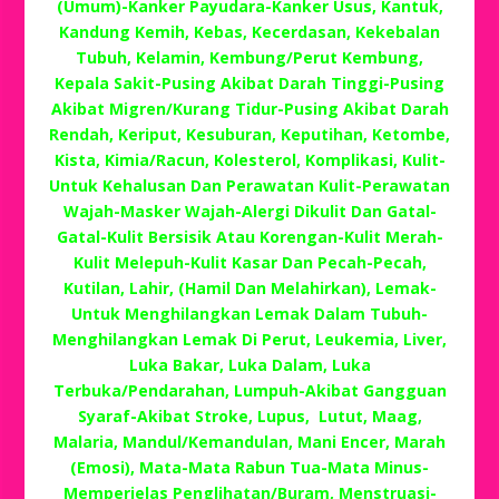
(Umum)-Kanker Payudara-Kanker Usus, Kantuk,
Kandung Kemih, Kebas, Kecerdasan, Kekebalan
Tubuh, Kelamin, Kembung/Perut Kembung,
Kepala Sakit-Pusing Akibat Darah Tinggi-Pusing
Akibat Migren/Kurang Tidur-Pusing Akibat Darah
Rendah, Keriput, Kesuburan, Keputihan, Ketombe,
Kista, Kimia/Racun, Kolesterol, Komplikasi, Kulit-
Untuk Kehalusan Dan Perawatan Kulit-Perawatan
Wajah-Masker Wajah-Alergi Dikulit Dan Gatal-
Gatal-Kulit Bersisik Atau Korengan-Kulit Merah-
Kulit Melepuh-Kulit Kasar Dan Pecah-Pecah,
Kutilan, Lahir, (Hamil Dan Melahirkan), Lemak-
Untuk Menghilangkan Lemak Dalam Tubuh-
Menghilangkan Lemak Di Perut, Leukemia, Liver,
Luka Bakar, Luka Dalam, Luka
Terbuka/Pendarahan, Lumpuh-Akibat Gangguan
Syaraf-Akibat Stroke, Lupus, Lutut, Maag,
Malaria, Mandul/Kemandulan, Mani Encer, Marah
(Emosi), Mata-Mata Rabun Tua-Mata Minus-
Memperjelas Penglihatan/Buram, Menstruasi-