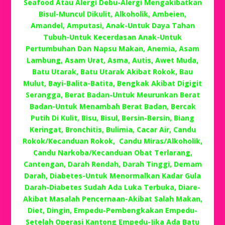
Seafood Atau Alergi Debu-Alergi Mengakibatkan
Bisul-Muncul Dikulit, Alkoholik, Ambeien,
Amandel, Amputasi, Anak-Untuk Daya Tahan
Tubuh-Untuk Kecerdasan Anak-Untuk
Pertumbuhan Dan Napsu Makan, Anemia, Asam
Lambung, Asam Urat, Asma, Autis, Awet Muda,
Batu Utarak, Batu Utarak Akibat Rokok, Bau
Mulut, Bayi-Balita-Batita, Bengkak Akibat Digigit
Serangga, Berat Badan-Untuk Meurunkan Berat
Badan-Untuk Menambah Berat Badan, Bercak
Putih Di Kulit, Bisu, Bisul, Bersin-Bersin, Biang
Keringat, Bronchitis, Bulimia, Cacar Air, Candu
Rokok/Kecanduan Rokok, Candu Miras/Alkoholik,
Candu Narkoba/Kecanduan Obat Terlarang,
Cantengan, Darah Rendah, Darah Tinggi, Demam
Darah, Diabetes-Untuk Menormalkan Kadar Gula
Darah-Diabetes Sudah Ada Luka Terbuka, Diare-
Akibat Masalah Pencernaan-Akibat Salah Makan,
Diet, Dingin, Empedu-Pembengkakan Empedu-
Setelah Operasi Kantong Empedu-Jika Ada Batu