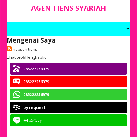
AGEN TIENS SYARIAH
Mengenai Saya
hapsoh tiens
Lihat profil lengkapku
085222256979
085222256979
085222256979
by request
@ljp5455y