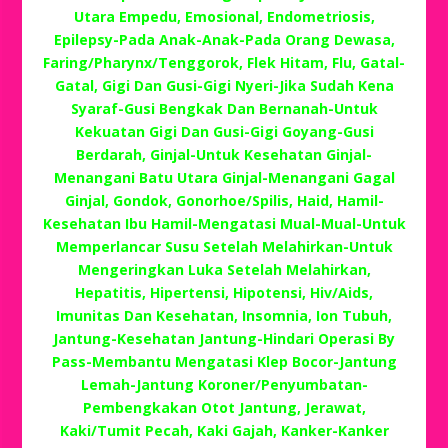
Utara Empedu, Emosional, Endometriosis,
Epilepsy-Pada Anak-Anak-Pada Orang Dewasa,
Faring/Pharynx/Tenggorok, Flek Hitam, Flu, Gatal-
Gatal, Gigi Dan Gusi-Gigi Nyeri-Jika Sudah Kena
Syaraf-Gusi Bengkak Dan Bernanah-Untuk
Kekuatan Gigi Dan Gusi-Gigi Goyang-Gusi
Berdarah, Ginjal-Untuk Kesehatan Ginjal-
Menangani Batu Utara Ginjal-Menangani Gagal
Ginjal, Gondok, Gonorhoe/Spilis, Haid, Hamil-
Kesehatan Ibu Hamil-Mengatasi Mual-Mual-Untuk
Memperlancar Susu Setelah Melahirkan-Untuk
Mengeringkan Luka Setelah Melahirkan,
Hepatitis, Hipertensi, Hipotensi, Hiv/Aids,
Imunitas Dan Kesehatan, Insomnia, Ion Tubuh,
Jantung-Kesehatan Jantung-Hindari Operasi By
Pass-Membantu Mengatasi Klep Bocor-Jantung
Lemah-Jantung Koroner/Penyumbatan-
Pembengkakan Otot Jantung, Jerawat,
Kaki/Tumit Pecah, Kaki Gajah, Kanker-Kanker