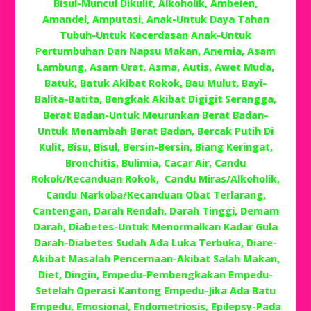
Bisul-Muncul Dikulit, Alkoholik, Ambeien,
Amandel, Amputasi, Anak-Untuk Daya Tahan
Tubuh-Untuk Kecerdasan Anak-Untuk
Pertumbuhan Dan Napsu Makan, Anemia, Asam
Lambung, Asam Urat, Asma, Autis, Awet Muda,
Batuk, Batuk Akibat Rokok, Bau Mulut, Bayi-
Balita-Batita, Bengkak Akibat Digigit Serangga,
Berat Badan-Untuk Meurunkan Berat Badan-
Untuk Menambah Berat Badan, Bercak Putih Di
Kulit, Bisu, Bisul, Bersin-Bersin, Biang Keringat,
Bronchitis, Bulimia, Cacar Air, Candu
Rokok/Kecanduan Rokok, Candu Miras/Alkoholik,
Candu Narkoba/Kecanduan Obat Terlarang,
Cantengan, Darah Rendah, Darah Tinggi, Demam
Darah, Diabetes-Untuk Menormalkan Kadar Gula
Darah-Diabetes Sudah Ada Luka Terbuka, Diare-
Akibat Masalah Pencernaan-Akibat Salah Makan,
Diet, Dingin, Empedu-Pembengkakan Empedu-
Setelah Operasi Kantong Empedu-Jika Ada Batu
Empedu, Emosional, Endometriosis, Epilepsy-Pada