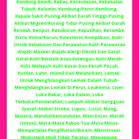
Kandung Kemih, Kebas, Kecerdasan, Kekebalan
Tubuh, Kelamin, Kembung/Perut Kembung,
Kepala Sakit-Pusing Akibat Darah Tinggi-Pusing
Akibat Migren/Kurang Tidur-Pusing Akibat Darah
Rendah, Keriput, Kesuburan, Keputihan, Ketombe,
Kista, Kimia/Racun, Kolesterol, Komplikasi, Kulit-
Untuk Kehalusan Dan Perawatan Kulit-Perawatan
Wajah-Masker Wajah-Alergi Dikulit Dan Gatal-
Gatal-Kulit Bersisik Atau Korengan-Kulit Merah-
Kulit Melepuh-Kulit Kasar Dan Pecah-Pecah,
Kutilan, Lahir, (Hamil Dan Melahirkan), Lemak-
Untuk Menghilangkan Lemak Dalam Tubuh-
Menghilangkan Lemak Di Perut, Leukemia, Liver,
Luka Bakar, Luka Dalam, Luka
Terbuka/Pendarahan, Lumpuh-Akibat Gangguan
Syaraf-Akibat Stroke, Lupus, Lutut, Maag,
Malaria, Mandul/Kemandulan, Mani Encer, Marah
(Emosi), Mata-Mata Rabun Tua-Mata Minus-
Memperjelas Penglihatan/Buram, Menstruasi-
Nyeri Haid-Haid Tidak Teratur, Menopause,