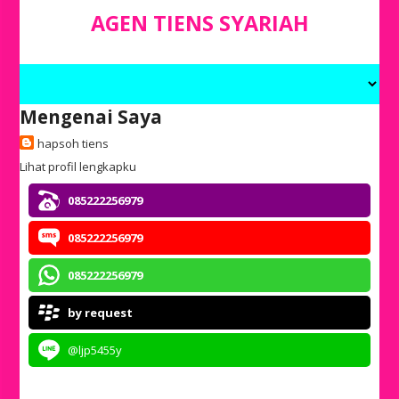
AGEN TIENS SYARIAH
Mengenai Saya
hapsoh tiens
Lihat profil lengkapku
085222256979
085222256979
085222256979
by request
@ljp5455y