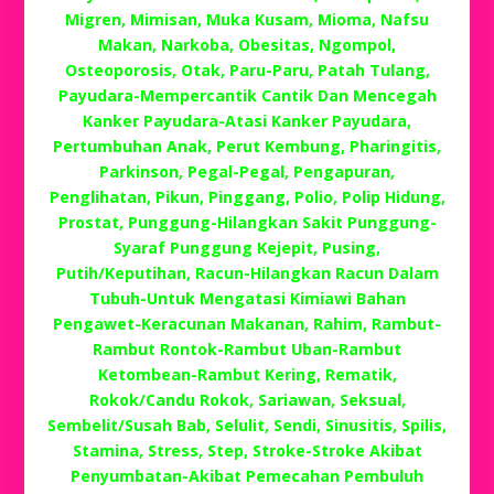
Migren, Mimisan, Muka Kusam, Mioma, Nafsu
Makan, Narkoba, Obesitas, Ngompol,
Osteoporosis, Otak, Paru-Paru, Patah Tulang,
Payudara-Mempercantik Cantik Dan Mencegah
Kanker Payudara-Atasi Kanker Payudara,
Pertumbuhan Anak, Perut Kembung, Pharingitis,
Parkinson, Pegal-Pegal, Pengapuran,
Penglihatan, Pikun, Pinggang, Polio, Polip Hidung,
Prostat, Punggung-Hilangkan Sakit Punggung-
Syaraf Punggung Kejepit, Pusing,
Putih/Keputihan, Racun-Hilangkan Racun Dalam
Tubuh-Untuk Mengatasi Kimiawi Bahan
Pengawet-Keracunan Makanan, Rahim, Rambut-
Rambut Rontok-Rambut Uban-Rambut
Ketombean-Rambut Kering, Rematik,
Rokok/Candu Rokok, Sariawan, Seksual,
Sembelit/Susah Bab, Selulit, Sendi, Sinusitis, Spilis,
Stamina, Stress, Step, Stroke-Stroke Akibat
Penyumbatan-Akibat Pemecahan Pembuluh