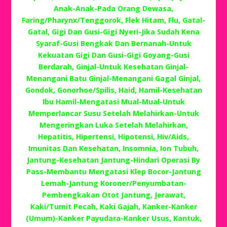
Anak-Anak-Pada Orang Dewasa,
Faring/Pharynx/Tenggorok, Flek Hitam, Flu, Gatal-
Gatal, Gigi Dan Gusi-Gigi Nyeri-Jika Sudah Kena
Syaraf-Gusi Bengkak Dan Bernanah-Untuk
Kekuatan Gigi Dan Gusi-Gigi Goyang-Gusi
Berdarah, Ginjal-Untuk Kesehatan Ginjal-
Menangani Batu Ginjal-Menangani Gagal Ginjal,
Gondok, Gonorhoe/Spilis, Haid, Hamil-Kesehatan
Ibu Hamil-Mengatasi Mual-Mual-Untuk
Memperlancar Susu Setelah Melahirkan-Untuk
Mengeringkan Luka Setelah Melahirkan,
Hepatitis, Hipertensi, Hipotensi, Hiv/Aids,
Imunitas Dan Kesehatan, Insomnia, Ion Tubuh,
Jantung-Kesehatan Jantung-Hindari Operasi By
Pass-Membantu Mengatasi Klep Bocor-Jantung
Lemah-Jantung Koroner/Penyumbatan-
Pembengkakan Otot Jantung, Jerawat,
Kaki/Tumit Pecah, Kaki Gajah, Kanker-Kanker
(Umum)-Kanker Payudara-Kanker Usus, Kantuk,