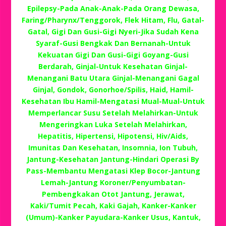
Epilepsy-Pada Anak-Anak-Pada Orang Dewasa,
Faring/Pharynx/Tenggorok, Flek Hitam, Flu, Gatal-
Gatal, Gigi Dan Gusi-Gigi Nyeri-Jika Sudah Kena
Syaraf-Gusi Bengkak Dan Bernanah-Untuk
Kekuatan Gigi Dan Gusi-Gigi Goyang-Gusi
Berdarah, Ginjal-Untuk Kesehatan Ginjal-
Menangani Batu Utara Ginjal-Menangani Gagal
Ginjal, Gondok, Gonorhoe/Spilis, Haid, Hamil-
Kesehatan Ibu Hamil-Mengatasi Mual-Mual-Untuk
Memperlancar Susu Setelah Melahirkan-Untuk
Mengeringkan Luka Setelah Melahirkan,
Hepatitis, Hipertensi, Hipotensi, Hiv/Aids,
Imunitas Dan Kesehatan, Insomnia, Ion Tubuh,
Jantung-Kesehatan Jantung-Hindari Operasi By
Pass-Membantu Mengatasi Klep Bocor-Jantung
Lemah-Jantung Koroner/Penyumbatan-
Pembengkakan Otot Jantung, Jerawat,
Kaki/Tumit Pecah, Kaki Gajah, Kanker-Kanker
(Umum)-Kanker Payudara-Kanker Usus, Kantuk,