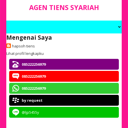
AGEN TIENS SYARIAH
Mengenai Saya
hapsoh tiens
Lihat profil lengkapku
085222256979
085222256979
085222256979
by request
@ljp5455y