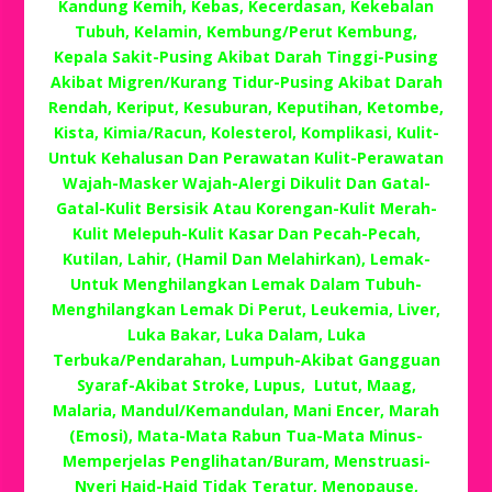
Kandung Kemih, Kebas, Kecerdasan, Kekebalan
Tubuh, Kelamin, Kembung/Perut Kembung,
Kepala Sakit-Pusing Akibat Darah Tinggi-Pusing
Akibat Migren/Kurang Tidur-Pusing Akibat Darah
Rendah, Keriput, Kesuburan, Keputihan, Ketombe,
Kista, Kimia/Racun, Kolesterol, Komplikasi, Kulit-
Untuk Kehalusan Dan Perawatan Kulit-Perawatan
Wajah-Masker Wajah-Alergi Dikulit Dan Gatal-
Gatal-Kulit Bersisik Atau Korengan-Kulit Merah-
Kulit Melepuh-Kulit Kasar Dan Pecah-Pecah,
Kutilan, Lahir, (Hamil Dan Melahirkan), Lemak-
Untuk Menghilangkan Lemak Dalam Tubuh-
Menghilangkan Lemak Di Perut, Leukemia, Liver,
Luka Bakar, Luka Dalam, Luka
Terbuka/Pendarahan, Lumpuh-Akibat Gangguan
Syaraf-Akibat Stroke, Lupus, Lutut, Maag,
Malaria, Mandul/Kemandulan, Mani Encer, Marah
(Emosi), Mata-Mata Rabun Tua-Mata Minus-
Memperjelas Penglihatan/Buram, Menstruasi-
Nyeri Haid-Haid Tidak Teratur, Menopause,