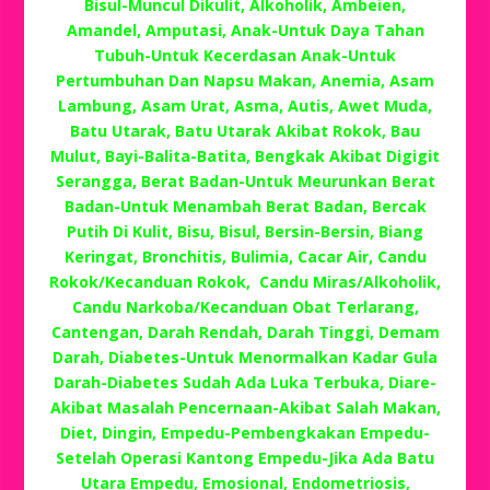
Bisul-Muncul Dikulit, Alkoholik, Ambeien,
Amandel, Amputasi, Anak-Untuk Daya Tahan
Tubuh-Untuk Kecerdasan Anak-Untuk
Pertumbuhan Dan Napsu Makan, Anemia, Asam
Lambung, Asam Urat, Asma, Autis, Awet Muda,
Batu Utarak, Batu Utarak Akibat Rokok, Bau
Mulut, Bayi-Balita-Batita, Bengkak Akibat Digigit
Serangga, Berat Badan-Untuk Meurunkan Berat
Badan-Untuk Menambah Berat Badan, Bercak
Putih Di Kulit, Bisu, Bisul, Bersin-Bersin, Biang
Keringat, Bronchitis, Bulimia, Cacar Air, Candu
Rokok/Kecanduan Rokok, Candu Miras/Alkoholik,
Candu Narkoba/Kecanduan Obat Terlarang,
Cantengan, Darah Rendah, Darah Tinggi, Demam
Darah, Diabetes-Untuk Menormalkan Kadar Gula
Darah-Diabetes Sudah Ada Luka Terbuka, Diare-
Akibat Masalah Pencernaan-Akibat Salah Makan,
Diet, Dingin, Empedu-Pembengkakan Empedu-
Setelah Operasi Kantong Empedu-Jika Ada Batu
Utara Empedu, Emosional, Endometriosis,