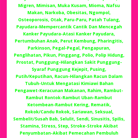
Migren, Mimisan, Muka Kusam, Mioma, Nafsu
Makan, Narkoba, Obesitas, Ngompol,
Osteoporosis, Otak, Paru-Paru, Patah Tulang,
Payudara-Mempercantik Cantik Dan Mencegah
Kanker Payudara-Atasi Kanker Payudara,
Pertumbuhan Anak, Perut Kembung, Pharingitis,
Parkinson, Pegal-Pegal, Pengapuran,
Penglihatan, Pikun, Pinggang, Polio, Polip Hidung,
Prostat, Punggung-Hilangkan Sakit Punggung-
Syaraf Punggung Kejepit, Pusing,
Putih/Keputihan, Racun-Hilangkan Racun Dalam
Tubuh-Untuk Mengatasi Kimiawi Bahan
Pengawet-Keracunan Makanan, Rahim, Rambut-
Rambut Rontok-Rambut Uban-Rambut
Ketombean-Rambut Kering, Rematik,
Rokok/Candu Rokok, Sariawan, Seksual,
Sembelit/Susah Bab, Selulit, Sendi, Sinusitis, Spilis,
Stamina, Stress, Step, Stroke-Stroke Akibat
Penyumbatan-Akibat Pemecahan Pembuluh