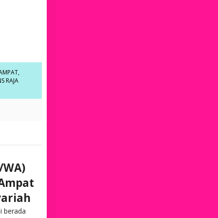
 AMPAT
,
NS RAJA
n/WA)
 Ampat
yariah
i berada