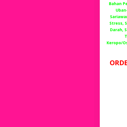
Bahan P
Uban
Sariawan
Stress,
Darah, 
T
Keropo/O
ORDE