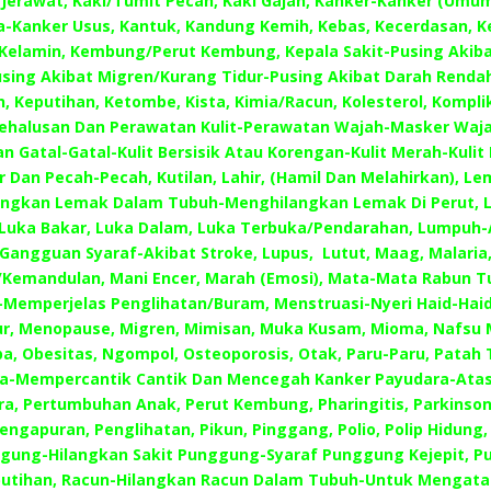
 Jerawat, Kaki/Tumit Pecah, Kaki Gajah, Kanker-Kanker (Umu
-Kanker Usus, Kantuk, Kandung Kemih, Kebas, Kecerdasan, 
Kelamin, Kembung/Perut Kembung, Kepala Sakit-Pusing Akib
sing Akibat Migren/Kurang Tidur-Pusing Akibat Darah Rendah
, Keputihan, Ketombe, Kista, Kimia/Racun, Kolesterol, Komplika
ehalusan Dan Perawatan Kulit-Perawatan Wajah-Masker Waja
Dan Gatal-Gatal-Kulit Bersisik Atau Korengan-Kulit Merah-Kulit
ar Dan Pecah-Pecah, Kutilan, Lahir, (Hamil Dan Melahirkan), L
ngkan Lemak Dalam Tubuh-Menghilangkan Lemak Di Perut, 
, Luka Bakar, Luka Dalam, Luka Terbuka/Pendarahan, Lumpuh-
Gangguan Syaraf-Akibat Stroke, Lupus, Lutut, Maag, Malaria
Kemandulan, Mani Encer, Marah (Emosi), Mata-Mata Rabun 
-Memperjelas Penglihatan/Buram, Menstruasi-Nyeri Haid-Haid
ur, Menopause, Migren, Mimisan, Muka Kusam, Mioma, Nafsu 
a, Obesitas, Ngompol, Osteoporosis, Otak, Paru-Paru, Patah 
a-Mempercantik Cantik Dan Mencegah Kanker Payudara-Atas
a, Pertumbuhan Anak, Perut Kembung, Pharingitis, Parkinson
engapuran, Penglihatan, Pikun, Pinggang, Polio, Polip Hidung,
gung-Hilangkan Sakit Punggung-Syaraf Punggung Kejepit, Pu
putihan, Racun-Hilangkan Racun Dalam Tubuh-Untuk Mengatas