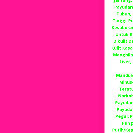
Jantung,
Payudara
Tubuh, 
Tinggi-Pu
Kesuburan
Untuk K
Dikulit 
Kulit Kas
Menghila
Liver
Mandul/
Minus
Terat
Narkob
Payudar
Payudar
Pegal, P
Pung
Putih/Ke