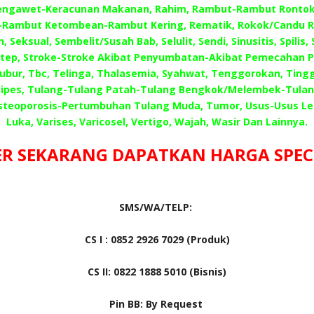
engawet-Keracunan Makanan, Rahim, Rambut-Rambut Ronto
-Rambut Ketombean-Rambut Kering, Rematik, Rokok/Candu R
, Seksual, Sembelit/Susah Bab, Selulit, Sendi, Sinusitis, Spilis,
 Step, Stroke-Stroke Akibat Penyumbatan-Akibat Pemecahan 
Subur, Tbc, Telinga, Thalasemia, Syahwat, Tenggorokan, Tingg
ipes, Tulang-Tulang Patah-Tulang Bengkok/Melembek-Tula
steoporosis-Pertumbuhan Tulang Muda, Tumor, Usus-Usus L
Luka, Varises, Varicosel, Vertigo, Wajah, Wasir Dan Lainnya.
R SEKARANG DAPATKAN HARGA SPECIA
SMS/WA/TELP:
CS I : 0852 2926 7029 (Produk)
CS II: 0822 1888 5010 (Bisnis)
Pin BB: By Request