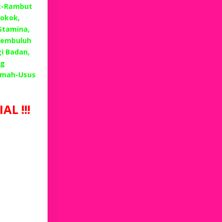
k-Rambut
okok,
 Stamina,
Pembuluh
i Badan,
ng
emah-Usus
L !!!