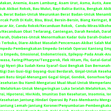
Makan, Anemia, Asam Lambung, Asam Urat, Asma, Autis, Awe
tuk Akibat Rokok, Bau Mulut, Bayi-Balita-Batita, Bengkak Akib
a, Berat Badan-Untuk Meurunkan Berat Badan-Untuk Menamb
rcak Putih Di Kulit, Bisu, Bisul, Bersin-Bersin, Biang Keringat, B
Cacar Air, Candu Rokok/Kecanduan Rokok, Candu Miras/Alkoho
/Kecanduan Obat Terlarang, Cantengan, Darah Rendah, Darah
arah, Diabetes-Untuk Menormalkan Kadar Gula Darah-Diabet
 Terbuka, Diare-Akibat Masalah Pencernaan-Akibat Salah Mak
 Empedu-Pembengkakan Empedu-Setelah Operasi Kantong Emp
tu Empedu, Emosional, Endometriosis, Epilepsy-Pada Anak-An
asa, Faring/Pharynx/Tenggorok, Flek Hitam, Flu, Gatal-Gatal
Gigi Nyeri-Jika Sudah Kena Syaraf-Gusi Bengkak Dan Bernanah
igi Dan Gusi-Gigi Goyang-Gusi Berdarah, Ginjal-Untuk Keseha
i Batu Ginjal-Menangani Gagal Ginjal, Gondok, Gonorhoe/Spil
Kesehatan Ibu Hamil-Mengatasi Mual-Mual-Untuk Memperlanc
 Melahirkan-Untuk Mengeringkan Luka Setelah Melahirkan, He
nsi, Hipotensi, Hiv/Aids, Imunitas Dan Kesehatan, Insomnia, Io
Kesehatan Jantung-Hindari Operasi By Pass-Membantu Menga
-Jantung Lemah-Jantung Koroner/Penyumbatan-Pembengkaka