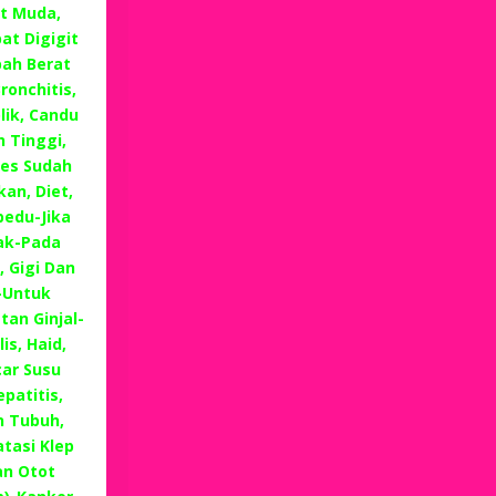
t Muda,
at Digigit
ah Berat
ronchitis,
lik, Candu
 Tinggi,
es Sudah
an, Diet,
edu-Jika
ak-Pada
, Gigi Dan
-Untuk
tan Ginjal-
is, Haid,
ar Susu
patitis,
n Tubuh,
tasi Klep
n Otot