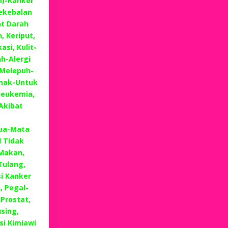
m)-Kanker
Kekebalan
at Darah
, Keriput,
si, Kulit-
h-Alergi
 Melepuh-
emak-Untuk
Leukemia,
Akibat
,
Tua-Mata
 Tidak
Makan,
Tulang,
i Kanker
, Pegal-
 Prostat,
sing,
i Kimiawi