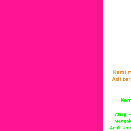
Kami m
Asli te
Komp
Alergi 
Mengaki
Anak-Unt