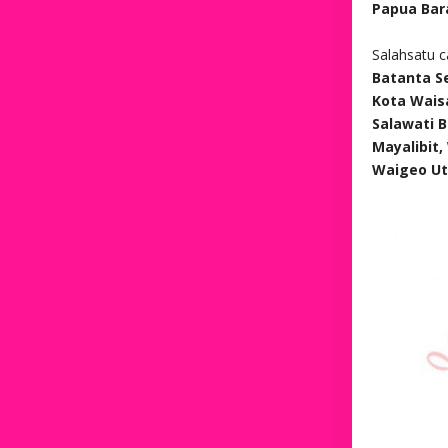
Papua Bar
Salahsatu 
Batanta Se
Kota Waisa
Salawati B
Mayalibit
Waigeo Ut