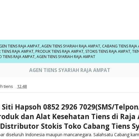
GEN TIENS RAJA AMPAT
,
AGEN TIENS SYARIAH RAJA AMPAT
,
CABANG TIENS RAJA
 TIENS RAJA AMPAT
,
PRODUK TIENS RAJA AMPAT
,
STOKIS TIENS RAJA AMPAT
,
TIE
 TIENS RAJA AMPAT
,
AGEN TIENS SYARIAH RAJA AMPAT
AGEN TIENS SYARIAH RAJA AMPAT
h tiens
12.48
 Siti Hapsoh 0852 2926 7029(SMS/Telpo
Produk dan Alat Kesehatan Tiens di Raja
Distributor Stokis Toko Cabang Tiens S
bar diseluruh Indonesia maupun mancanegara. Salahsatu Cabang kam