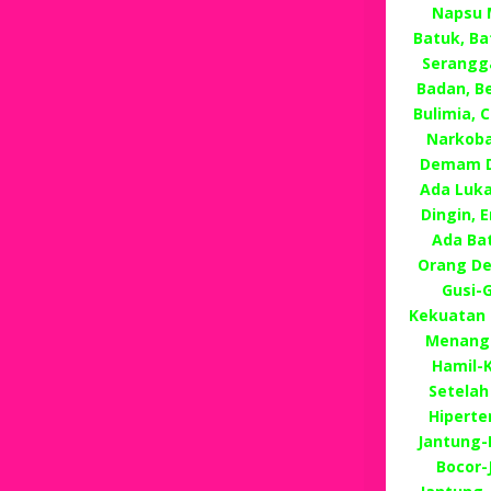
Napsu 
Batuk, Ba
Serangg
Badan, Be
Bulimia, 
Narkoba
Demam D
Ada Luka
Dingin,
Ada Ba
Orang Dew
Gusi-
Kekuatan G
Menangan
Hamil-
Setelah
Hiperte
Jantung-
Bocor