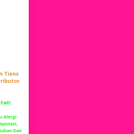
n Tiens
tributor
atan:
u-Alergi
mputasi,
buhan Dan