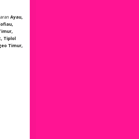
saran
Ayau,
ofiau,
Timur,
, Tiplol
geo Timur,