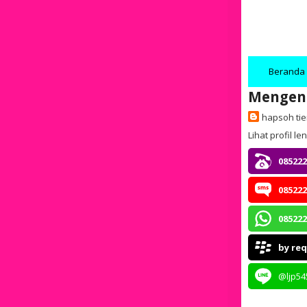
Beranda
Mengen
hapsoh ti
Lihat profil l
085222
085222
085222
by re
@ljp54