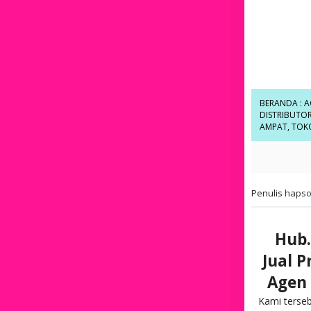
BERANDA
:
A
DISTRIBUTOR
AMPAT
,
TOKO
Penulis
hapso
Hub.
Jual 
Agen 
Kami terse