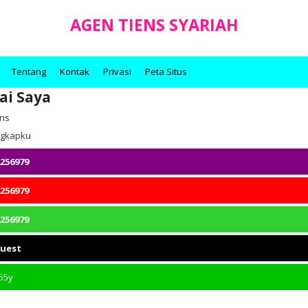
AGEN TIENS SYARIAH
Tentang
Kontak
Privasi
Peta Situs
ai Saya
ens
engkapku
256979
256979
256979
quest
55y