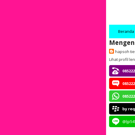
Beranda
Mengen
hapsoh ti
Lihat profil l
085222
085222
085222
by re
@ljp54