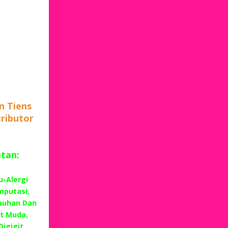
n Tiens
tributor
atan:
u-Alergi
mputasi,
buhan Dan
t Muda,
Digigit