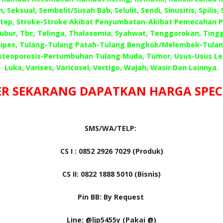
, Seksual, Sembelit/Susah Bab, Selulit, Sendi, Sinusitis, Spilis,
 Step, Stroke-Stroke Akibat Penyumbatan-Akibat Pemecahan 
Subur, Tbc, Telinga, Thalasemia, Syahwat, Tenggorokan, Tingg
ipes, Tulang-Tulang Patah-Tulang Bengkok/Melembek-Tula
steoporosis-Pertumbuhan Tulang Muda, Tumor, Usus-Usus L
Luka, Varises, Varicosel, Vertigo, Wajah, Wasir Dan Lainnya.
R SEKARANG DAPATKAN HARGA SPECIA
SMS/WA/TELP:
CS I : 0852 2926 7029 (Produk)
CS II: 0822 1888 5010 (Bisnis)
Pin BB: By Request
Line: @ljp5455y (Pakai @)