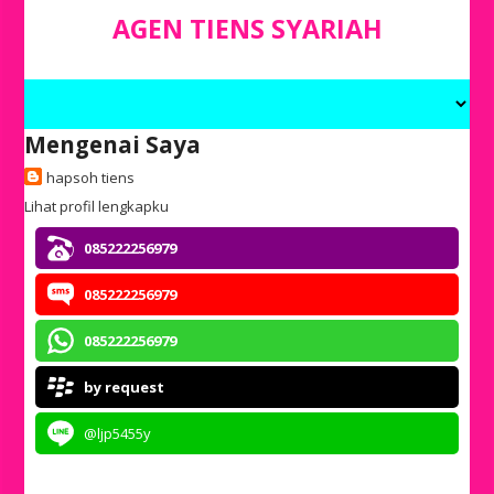
AGEN TIENS SYARIAH
Mengenai Saya
hapsoh tiens
Lihat profil lengkapku
085222256979
085222256979
085222256979
by request
@ljp5455y