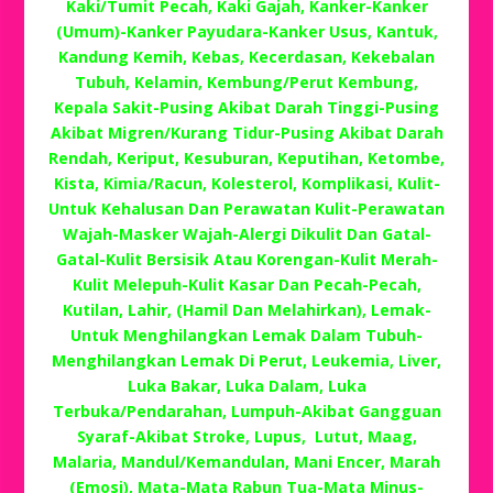
Kaki/Tumit Pecah, Kaki Gajah, Kanker-Kanker
(Umum)-Kanker Payudara-Kanker Usus, Kantuk,
Kandung Kemih, Kebas, Kecerdasan, Kekebalan
Tubuh, Kelamin, Kembung/Perut Kembung,
Kepala Sakit-Pusing Akibat Darah Tinggi-Pusing
Akibat Migren/Kurang Tidur-Pusing Akibat Darah
Rendah, Keriput, Kesuburan, Keputihan, Ketombe,
Kista, Kimia/Racun, Kolesterol, Komplikasi, Kulit-
Untuk Kehalusan Dan Perawatan Kulit-Perawatan
Wajah-Masker Wajah-Alergi Dikulit Dan Gatal-
Gatal-Kulit Bersisik Atau Korengan-Kulit Merah-
Kulit Melepuh-Kulit Kasar Dan Pecah-Pecah,
Kutilan, Lahir, (Hamil Dan Melahirkan), Lemak-
Untuk Menghilangkan Lemak Dalam Tubuh-
Menghilangkan Lemak Di Perut, Leukemia, Liver,
Luka Bakar, Luka Dalam, Luka
Terbuka/Pendarahan, Lumpuh-Akibat Gangguan
Syaraf-Akibat Stroke, Lupus, Lutut, Maag,
Malaria, Mandul/Kemandulan, Mani Encer, Marah
(Emosi), Mata-Mata Rabun Tua-Mata Minus-