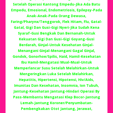
Setelah Operasi Kantong Empedu-Jika Ada Batu
Empedu, Emosional, Endometriosis, Epilepsy-Pada
Anak-Anak-Pada Orang Dewasa,
Faring/Pharynx/Tenggorok, Flek Hitam, Flu, Gatal-
Gatal, Gigi Dan Gusi-Gigi Nyeri-Jika Sudah Kena
Syaraf-Gusi Bengkak Dan Bernanah-Untuk
Kekuatan Gigi Dan Gusi-Gigi Goyang-Gusi
Berdarah, Ginjal-Untuk Kesehatan Ginjal-
Menangani Ginjal-Menangani Gagal Ginjal,
Gondok, Gonorhoe/Spilis, Haid, Hamil-Kesehatan
Ibu Hamil-Mengatasi Mual-Mual-Untuk
Memperlancar Susu Setelah Melahirkan-Untuk
Mengeringkan Luka Setelah Melahirkan,
Hepatitis, Hipertensi, Hipotensi, Hiv/Aids,
Imunitas Dan Kesehatan, Insomnia, Ion Tubuh,
Jantung-Kesehatan Jantung-Hindari Operasi By
Pass-Membantu Mengatasi Klep Bocor-Jantung
Lemah-Jantung Koroner/Penyumbatan-
Pembengkakan Otot Jantung, Jerawat,