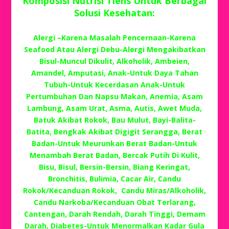
Komposisi Nutrisi Tiens Untuk Berbagai
Solusi Kesehatan:
Alergi –Karena Masalah Pencernaan-Karena
Seafood Atau Alergi Debu-Alergi Mengakibatkan
Bisul-Muncul Dikulit, Alkoholik, Ambeien,
Amandel, Amputasi, Anak-Untuk Daya Tahan
Tubuh-Untuk Kecerdasan Anak-Untuk
Pertumbuhan Dan Napsu Makan, Anemia, Asam
Lambung, Asam Urat, Asma, Autis, Awet Muda,
Batuk Akibat Rokok, Bau Mulut, Bayi-Balita-
Batita, Bengkak Akibat Digigit Serangga, Berat
Badan-Untuk Meurunkan Berat Badan-Untuk
Menambah Berat Badan, Bercak Putih Di Kulit,
Bisu, Bisul, Bersin-Bersin, Biang Keringat,
Bronchitis, Bulimia, Cacar Air, Candu
Rokok/Kecanduan Rokok, Candu Miras/Alkoholik,
Candu Narkoba/Kecanduan Obat Terlarang,
Cantengan, Darah Rendah, Darah Tinggi, Demam
Darah, Diabetes-Untuk Menormalkan Kadar Gula