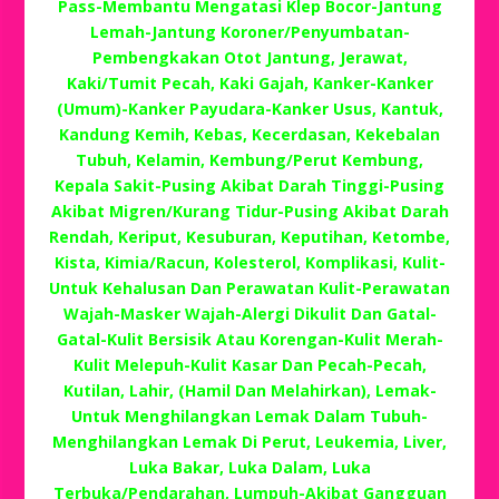
Pass-Membantu Mengatasi Klep Bocor-Jantung
Lemah-Jantung Koroner/Penyumbatan-
Pembengkakan Otot Jantung, Jerawat,
Kaki/Tumit Pecah, Kaki Gajah, Kanker-Kanker
(Umum)-Kanker Payudara-Kanker Usus, Kantuk,
Kandung Kemih, Kebas, Kecerdasan, Kekebalan
Tubuh, Kelamin, Kembung/Perut Kembung,
Kepala Sakit-Pusing Akibat Darah Tinggi-Pusing
Akibat Migren/Kurang Tidur-Pusing Akibat Darah
Rendah, Keriput, Kesuburan, Keputihan, Ketombe,
Kista, Kimia/Racun, Kolesterol, Komplikasi, Kulit-
Untuk Kehalusan Dan Perawatan Kulit-Perawatan
Wajah-Masker Wajah-Alergi Dikulit Dan Gatal-
Gatal-Kulit Bersisik Atau Korengan-Kulit Merah-
Kulit Melepuh-Kulit Kasar Dan Pecah-Pecah,
Kutilan, Lahir, (Hamil Dan Melahirkan), Lemak-
Untuk Menghilangkan Lemak Dalam Tubuh-
Menghilangkan Lemak Di Perut, Leukemia, Liver,
Luka Bakar, Luka Dalam, Luka
Terbuka/Pendarahan, Lumpuh-Akibat Gangguan