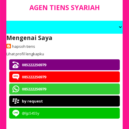
AGEN TIENS SYARIAH
Mengenai Saya
hapsoh tiens
Lihat profil lengkapku
085222256979
085222256979
085222256979
by request
@ljp5455y