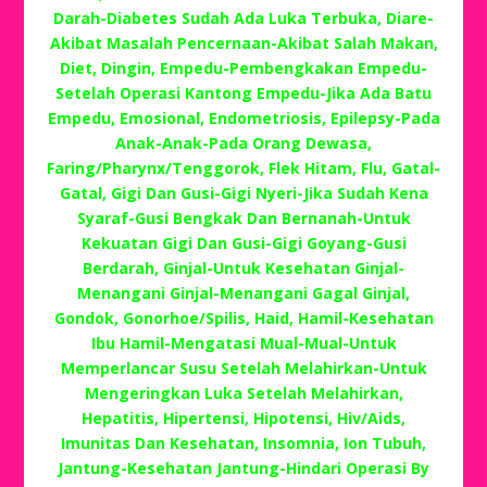
Darah-Diabetes Sudah Ada Luka Terbuka, Diare-
Akibat Masalah Pencernaan-Akibat Salah Makan,
Diet, Dingin, Empedu-Pembengkakan Empedu-
Setelah Operasi Kantong Empedu-Jika Ada Batu
Empedu, Emosional, Endometriosis, Epilepsy-Pada
Anak-Anak-Pada Orang Dewasa,
Faring/Pharynx/Tenggorok, Flek Hitam, Flu, Gatal-
Gatal, Gigi Dan Gusi-Gigi Nyeri-Jika Sudah Kena
Syaraf-Gusi Bengkak Dan Bernanah-Untuk
Kekuatan Gigi Dan Gusi-Gigi Goyang-Gusi
Berdarah, Ginjal-Untuk Kesehatan Ginjal-
Menangani Ginjal-Menangani Gagal Ginjal,
Gondok, Gonorhoe/Spilis, Haid, Hamil-Kesehatan
Ibu Hamil-Mengatasi Mual-Mual-Untuk
Memperlancar Susu Setelah Melahirkan-Untuk
Mengeringkan Luka Setelah Melahirkan,
Hepatitis, Hipertensi, Hipotensi, Hiv/Aids,
Imunitas Dan Kesehatan, Insomnia, Ion Tubuh,
Jantung-Kesehatan Jantung-Hindari Operasi By