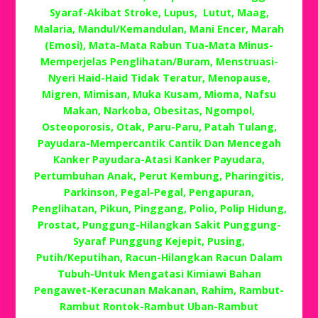
Syaraf-Akibat Stroke, Lupus, Lutut, Maag,
Malaria, Mandul/Kemandulan, Mani Encer, Marah
(Emosi), Mata-Mata Rabun Tua-Mata Minus-
Memperjelas Penglihatan/Buram, Menstruasi-
Nyeri Haid-Haid Tidak Teratur, Menopause,
Migren, Mimisan, Muka Kusam, Mioma, Nafsu
Makan, Narkoba, Obesitas, Ngompol,
Osteoporosis, Otak, Paru-Paru, Patah Tulang,
Payudara-Mempercantik Cantik Dan Mencegah
Kanker Payudara-Atasi Kanker Payudara,
Pertumbuhan Anak, Perut Kembung, Pharingitis,
Parkinson, Pegal-Pegal, Pengapuran,
Penglihatan, Pikun, Pinggang, Polio, Polip Hidung,
Prostat, Punggung-Hilangkan Sakit Punggung-
Syaraf Punggung Kejepit, Pusing,
Putih/Keputihan, Racun-Hilangkan Racun Dalam
Tubuh-Untuk Mengatasi Kimiawi Bahan
Pengawet-Keracunan Makanan, Rahim, Rambut-
Rambut Rontok-Rambut Uban-Rambut