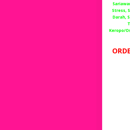
Sariawan
Stress,
Darah, 
T
Keropo/O
ORDE