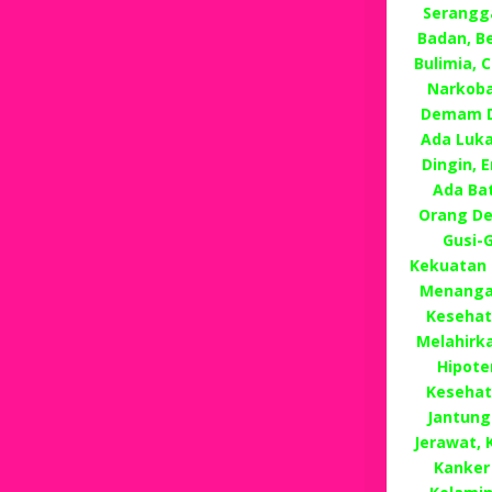
Serangg
Badan, Be
Bulimia, 
Narkoba
Demam D
Ada Luka
Dingin,
Ada Ba
Orang Dew
Gusi-
Kekuatan G
Menangan
Kesehat
Melahirka
Hipote
Kesehat
Jantung
Jerawat, 
Kanker