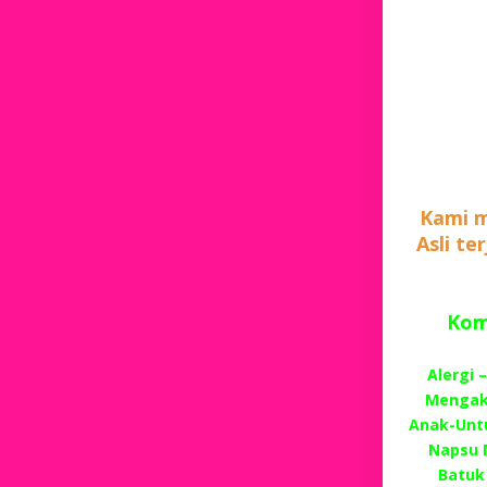
Kami m
Asli te
Komp
Alergi 
Mengaki
Anak-Unt
Napsu 
Batuk 