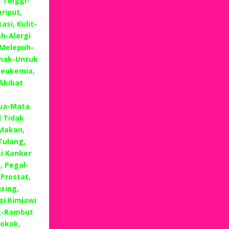
 Tinggi-
riput,
si, Kulit-
h-Alergi
 Melepuh-
emak-Untuk
Leukemia,
Akibat
,
Tua-Mata
 Tidak
Makan,
Tulang,
i Kanker
, Pegal-
 Prostat,
sing,
i Kimiawi
k-Rambut
okok,