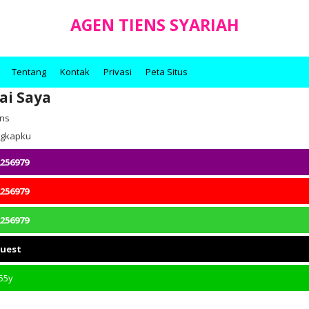
AGEN TIENS SYARIAH
Tentang
Kontak
Privasi
Peta Situs
ai Saya
ens
engkapku
256979
256979
256979
quest
55y