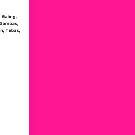
n
Galing,
, Sambas,
n, Tebas,