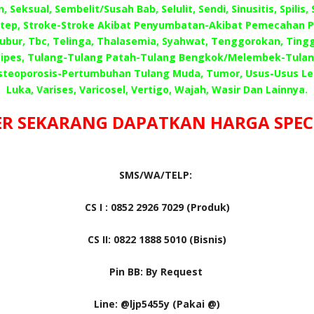
, Seksual, Sembelit/Susah Bab, Selulit, Sendi, Sinusitis, Spilis,
 Step, Stroke-Stroke Akibat Penyumbatan-Akibat Pemecahan 
Subur, Tbc, Telinga, Thalasemia, Syahwat, Tenggorokan, Tingg
ipes, Tulang-Tulang Patah-Tulang Bengkok/Melembek-Tula
steoporosis-Pertumbuhan Tulang Muda, Tumor, Usus-Usus L
Luka, Varises, Varicosel, Vertigo, Wajah, Wasir Dan Lainnya.
R SEKARANG DAPATKAN HARGA SPECIA
SMS/WA/TELP:
CS I : 0852 2926 7029 (Produk)
CS II: 0822 1888 5010 (Bisnis)
Pin BB: By Request
Line: @ljp5455y (Pakai @)