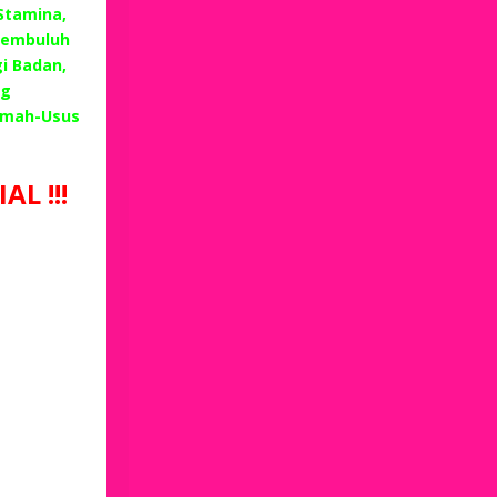
 Stamina,
Pembuluh
i Badan,
ng
emah-Usus
L !!!