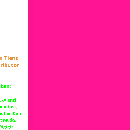
n Tiens
tributor
atan:
u-Alergi
mputasi,
buhan Dan
t Muda,
Digigit