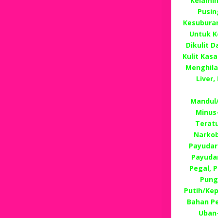
Kelamin
Pusin
Kesuburan
Untuk K
Dikulit 
Kulit Kas
Menghila
Liver
Mandul/
Minus
Terat
Narkob
Payudar
Payudar
Pegal, P
Pung
Putih/Ke
Bahan P
Uban