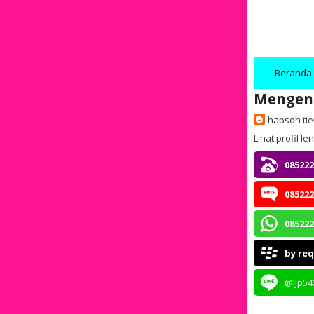
Beranda
Mengen
hapsoh ti
Lihat profil l
085222
085222
085222
by re
@ljp54