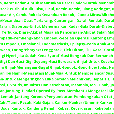
a, Berat Badan-Untuk Meurunkan Berat Badan-Untuk Menamb
rcak Putih Di Kulit, Bisu, Bisul, Bersin-Bersin, Biang Keringat, B
Cacar Air, Candu Rokok/Kecanduan Rokok, Candu Miras/Alkoho
/Kecanduan Obat Terlarang, Cantengan, Darah Rendah, Darah
arah, Diabetes-Untuk Menormalkan Kadar Gula Darah-Diabet
 Terbuka, Diare-Akibat Masalah Pencernaan-Akibat Salah Mak
 Empedu-Pembengkakan Empedu-Setelah Operasi Kantong Emp
tu Empedu, Emosional, Endometriosis, Epilepsy-Pada Anak-An
asa, Faring/Pharynx/Tenggorok, Flek Hitam, Flu, Gatal-Gatal
Gigi Nyeri-Jika Sudah Kena Syaraf-Gusi Bengkak Dan Bernanah
igi Dan Gusi-Gigi Goyang-Gusi Berdarah, Ginjal-Untuk Keseha
i Ginjal-Menangani Gagal Ginjal, Gondok, Gonorhoe/Spilis, Hai
an Ibu Hamil-Mengatasi Mual-Mual-Untuk Memperlancar Susu
n-Untuk Mengeringkan Luka Setelah Melahirkan, Hepatitis, H
nsi, Hiv/Aids, Imunitas Dan Kesehatan, Insomnia, Ion Tubuh, J
an Jantung-Hindari Operasi By Pass-Membantu Mengatasi Kle
 Lemah-Jantung Koroner/Penyumbatan-Pembengkakan Otot 
Kaki/Tumit Pecah, Kaki Gajah, Kanker-Kanker (Umum)-Kanker
 Usus, Kantuk, Kandung Kemih, Kebas, Kecerdasan, Kekebalan