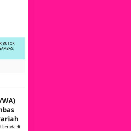
TRIBUTOR
 SAMBAS
,
n/WA)
ambas
yariah
 berada di