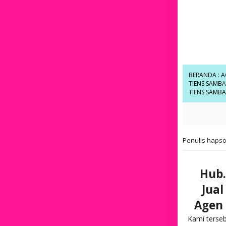
BERANDA
:
A
TIENS SAMBA
TIENS SAMBA
Penulis
hapso
Hub.
Jual
Agen 
Kami terse