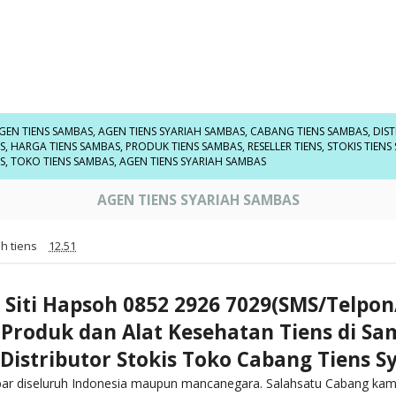
GEN TIENS SAMBAS
,
AGEN TIENS SYARIAH SAMBAS
,
CABANG TIENS SAMBAS
,
DIS
S
,
HARGA TIENS SAMBAS
,
PRODUK TIENS SAMBAS
,
RESELLER TIENS
,
STOKIS TIENS
S
,
TOKO TIENS SAMBAS
,
AGEN TIENS SYARIAH SAMBAS
AGEN TIENS SYARIAH SAMBAS
h tiens
12.51
 Siti Hapsoh 0852 2926 7029(SMS/Telpo
 Produk dan Alat Kesehatan Tiens di S
Distributor Stokis Toko Cabang Tiens S
bar diseluruh Indonesia maupun mancanegara. Salahsatu Cabang kami