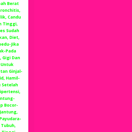
ah Berat
ronchitis,
lik, Candu
 Tinggi,
es Sudah
an, Diet,
edu-Jika
ak-Pada
, Gigi Dan
-Untuk
tan Ginjal-
d, Hamil-
 Setelah
ipertensi,
antung-
p Bocor-
Jantung,
 Payudara-
 Tubuh,