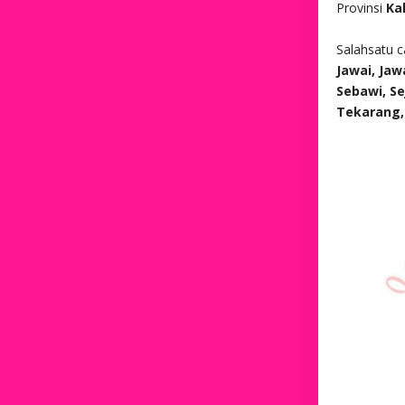
Provinsi
Ka
Salahsatu 
Jawai, Jaw
Sebawi, S
Tekarang,