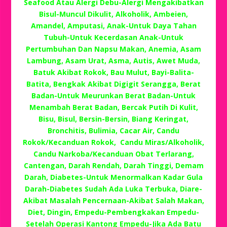
Seafood Atau Alergi Debu-Alergi Mengakibatkan
Bisul-Muncul Dikulit, Alkoholik, Ambeien,
Amandel, Amputasi, Anak-Untuk Daya Tahan
Tubuh-Untuk Kecerdasan Anak-Untuk
Pertumbuhan Dan Napsu Makan, Anemia, Asam
Lambung, Asam Urat, Asma, Autis, Awet Muda,
Batuk Akibat Rokok, Bau Mulut, Bayi-Balita-
Batita, Bengkak Akibat Digigit Serangga, Berat
Badan-Untuk Meurunkan Berat Badan-Untuk
Menambah Berat Badan, Bercak Putih Di Kulit,
Bisu, Bisul, Bersin-Bersin, Biang Keringat,
Bronchitis, Bulimia, Cacar Air, Candu
Rokok/Kecanduan Rokok, Candu Miras/Alkoholik,
Candu Narkoba/Kecanduan Obat Terlarang,
Cantengan, Darah Rendah, Darah Tinggi, Demam
Darah, Diabetes-Untuk Menormalkan Kadar Gula
Darah-Diabetes Sudah Ada Luka Terbuka, Diare-
Akibat Masalah Pencernaan-Akibat Salah Makan,
Diet, Dingin, Empedu-Pembengkakan Empedu-
Setelah Operasi Kantong Empedu-Jika Ada Batu