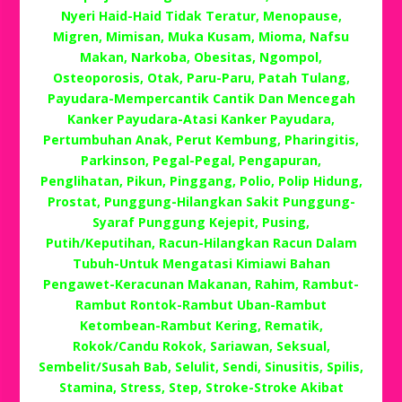
Nyeri Haid-Haid Tidak Teratur, Menopause,
Migren, Mimisan, Muka Kusam, Mioma, Nafsu
Makan, Narkoba, Obesitas, Ngompol,
Osteoporosis, Otak, Paru-Paru, Patah Tulang,
Payudara-Mempercantik Cantik Dan Mencegah
Kanker Payudara-Atasi Kanker Payudara,
Pertumbuhan Anak, Perut Kembung, Pharingitis,
Parkinson, Pegal-Pegal, Pengapuran,
Penglihatan, Pikun, Pinggang, Polio, Polip Hidung,
Prostat, Punggung-Hilangkan Sakit Punggung-
Syaraf Punggung Kejepit, Pusing,
Putih/Keputihan, Racun-Hilangkan Racun Dalam
Tubuh-Untuk Mengatasi Kimiawi Bahan
Pengawet-Keracunan Makanan, Rahim, Rambut-
Rambut Rontok-Rambut Uban-Rambut
Ketombean-Rambut Kering, Rematik,
Rokok/Candu Rokok, Sariawan, Seksual,
Sembelit/Susah Bab, Selulit, Sendi, Sinusitis, Spilis,
Stamina, Stress, Step, Stroke-Stroke Akibat