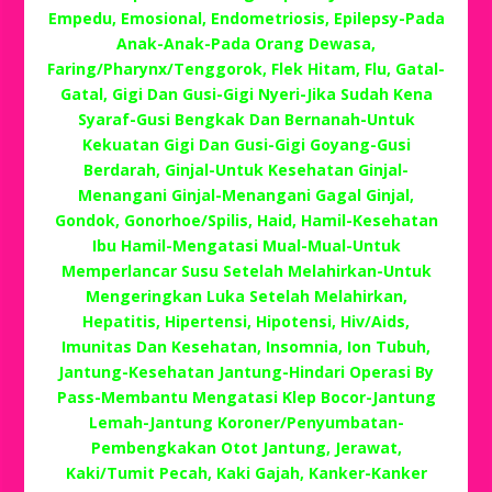
Empedu, Emosional, Endometriosis, Epilepsy-Pada
Anak-Anak-Pada Orang Dewasa,
Faring/Pharynx/Tenggorok, Flek Hitam, Flu, Gatal-
Gatal, Gigi Dan Gusi-Gigi Nyeri-Jika Sudah Kena
Syaraf-Gusi Bengkak Dan Bernanah-Untuk
Kekuatan Gigi Dan Gusi-Gigi Goyang-Gusi
Berdarah, Ginjal-Untuk Kesehatan Ginjal-
Menangani Ginjal-Menangani Gagal Ginjal,
Gondok, Gonorhoe/Spilis, Haid, Hamil-Kesehatan
Ibu Hamil-Mengatasi Mual-Mual-Untuk
Memperlancar Susu Setelah Melahirkan-Untuk
Mengeringkan Luka Setelah Melahirkan,
Hepatitis, Hipertensi, Hipotensi, Hiv/Aids,
Imunitas Dan Kesehatan, Insomnia, Ion Tubuh,
Jantung-Kesehatan Jantung-Hindari Operasi By
Pass-Membantu Mengatasi Klep Bocor-Jantung
Lemah-Jantung Koroner/Penyumbatan-
Pembengkakan Otot Jantung, Jerawat,
Kaki/Tumit Pecah, Kaki Gajah, Kanker-Kanker