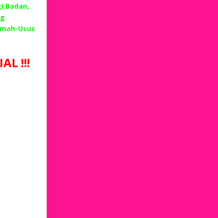
i Badan,
ng
emah-Usus
L !!!