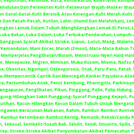
, Keputihan, Ketombe, Kista, Kimia/Racun, Kolesterol, Komplika
ehalusan Dan Perawatan Kulit-Perawatan Wajah-Masker Waja
Dan Gatal-Gatal-Kulit Bersisik Atau Korengan-Kulit Merah-Kulit
ar Dan Pecah-Pecah, Kutilan, Lahir, (Hamil Dan Melahirkan), L
ngkan Lemak Dalam Tubuh-Menghilangkan Lemak Di Perut, 
, Luka Bakar, Luka Dalam, Luka Terbuka/Pendarahan, Lumpuh-
Gangguan Syaraf-Akibat Stroke, Lupus, Lutut, Maag, Malaria
Kemandulan, Mani Encer, Marah (Emosi), Mata-Mata Rabun 
-Memperjelas Penglihatan/Buram, Menstruasi-Nyeri Haid-Haid
ur, Menopause, Migren, Mimisan, Muka Kusam, Mioma, Nafsu 
a, Obesitas, Ngompol, Osteoporosis, Otak, Paru-Paru, Patah 
a-Mempercantik Cantik Dan Mencegah Kanker Payudara-Atas
a, Pertumbuhan Anak, Perut Kembung, Pharingitis, Parkinson
engapuran, Penglihatan, Pikun, Pinggang, Polio, Polip Hidung,
gung-Hilangkan Sakit Punggung-Syaraf Punggung Kejepit, Pu
putihan, Racun-Hilangkan Racun Dalam Tubuh-Untuk Mengatas
engawet-Keracunan Makanan, Rahim, Rambut-Rambut Ronto
-Rambut Ketombean-Rambut Kering, Rematik, Rokok/Candu R
, Seksual, Sembelit/Susah Bab, Selulit, Sendi, Sinusitis, Spilis,
 Step, Stroke-Stroke Akibat Penyumbatan-Akibat Pemecahan 