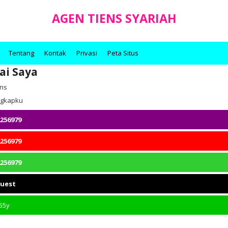
AGEN TIENS SYARIAH
Tentang
Kontak
Privasi
Peta Situs
ai Saya
ens
engkapku
256979
256979
256979
quest
55y