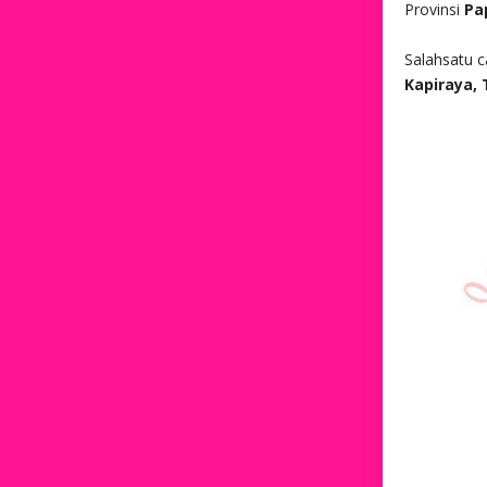
Provinsi
Pa
Salahsatu 
Kapiraya, T