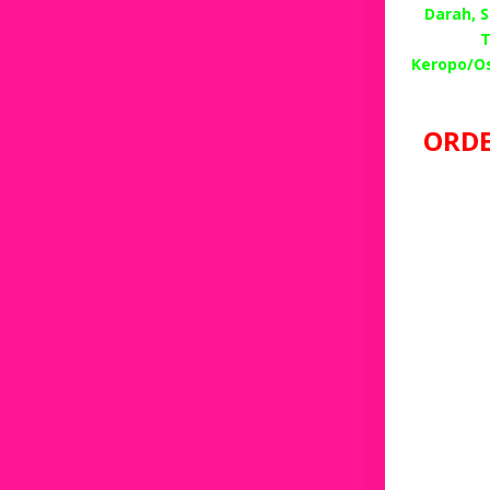
Darah, 
T
Keropo/O
ORDE