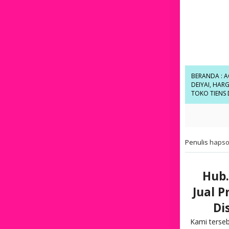
BERANDA
:
A
DEIYAI
,
HARGA
TOKO TIENS 
Penulis
hapso
Hub.
Jual P
Di
Kami terse