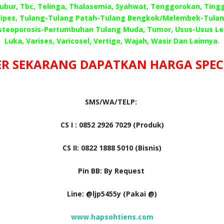
Subur, Tbc, Telinga, Thalasemia, Syahwat, Tenggorokan, Tingg
ipes, Tulang-Tulang Patah-Tulang Bengkok/Melembek-Tula
steoporosis-Pertumbuhan Tulang Muda, Tumor, Usus-Usus L
Luka, Varises, Varicosel, Vertigo, Wajah, Wasir Dan Lainnya.
R SEKARANG DAPATKAN HARGA SPECIA
SMS/WA/TELP:
CS I : 0852 2926 7029 (Produk)
CS II: 0822 1888 5010 (Bisnis)
Pin BB: By Request
Line: @ljp5455y (Pakai @)
www.hapsohtiens.com