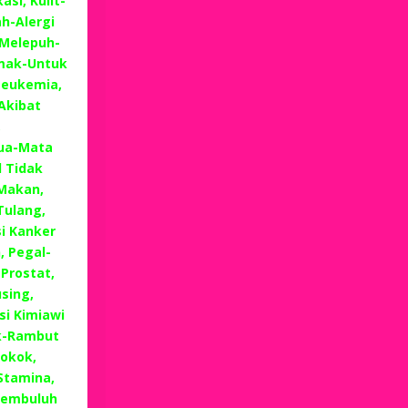
si, Kulit-
h-Alergi
 Melepuh-
emak-Untuk
Leukemia,
Akibat
,
Tua-Mata
 Tidak
Makan,
Tulang,
i Kanker
, Pegal-
 Prostat,
sing,
i Kimiawi
k-Rambut
okok,
 Stamina,
Pembuluh