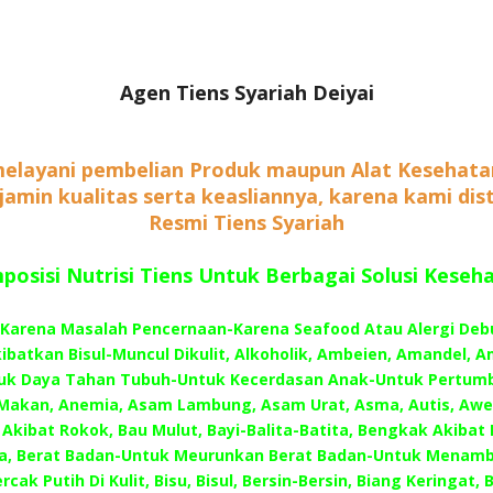
Agen Tiens Syariah Deiyai
elayani pembelian Produk maupun Alat Kesehata
rjamin kualitas serta keasliannya, karena kami dis
Resmi Tiens Syariah
osisi Nutrisi Tiens Untuk Berbagai Solusi Keseh
–Karena Masalah Pencernaan-Karena Seafood Atau Alergi Deb
batkan Bisul-Muncul Dikulit, Alkoholik, Ambeien, Amandel, A
uk Daya Tahan Tubuh-Untuk Kecerdasan Anak-Untuk Pertum
Makan, Anemia, Asam Lambung, Asam Urat, Asma, Autis, Awe
Akibat Rokok, Bau Mulut, Bayi-Balita-Batita, Bengkak Akibat 
a, Berat Badan-Untuk Meurunkan Berat Badan-Untuk Menamb
rcak Putih Di Kulit, Bisu, Bisul, Bersin-Bersin, Biang Keringat, B