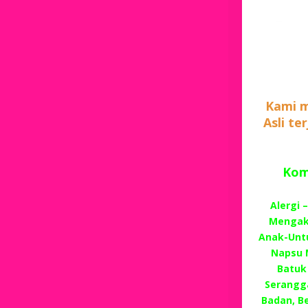
Kami m
Asli te
Komp
Alergi 
Mengaki
Anak-Unt
Napsu 
Batuk 
Serangg
Badan, Be