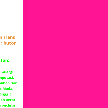
n Tiens
tributor
atan:
u-Alergi
mputasi,
buhan Dan
t Muda,
Digigit
ah Berat
ronchitis,