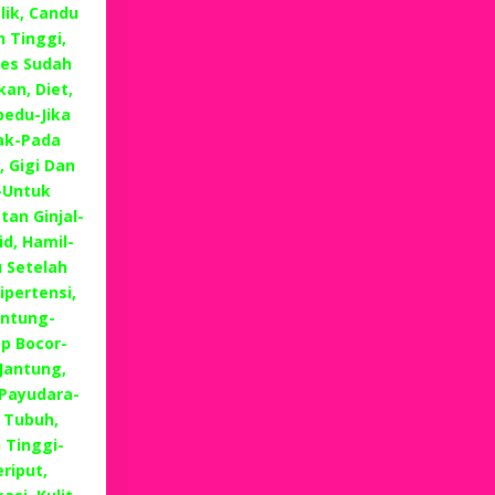
lik, Candu
 Tinggi,
es Sudah
an, Diet,
edu-Jika
ak-Pada
, Gigi Dan
-Untuk
tan Ginjal-
d, Hamil-
 Setelah
ipertensi,
antung-
p Bocor-
Jantung,
 Payudara-
 Tubuh,
 Tinggi-
riput,