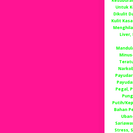
Kesuburan
Untuk K
Dikulit 
Kulit Kas
Menghila
Liver
Mandul/
Minus
Terat
Narkob
Payudar
Payudar
Pegal, P
Pung
Putih/Ke
Bahan P
Uban
Sariawan
Stress,