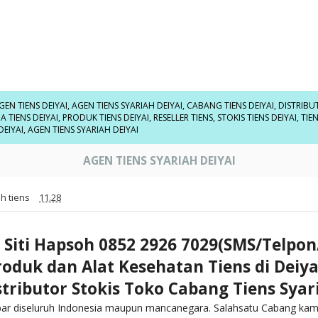
GEN TIENS DEIYAI
,
AGEN TIENS SYARIAH DEIYAI
,
CABANG TIENS DEIYAI
,
DISTRIBU
 TIENS DEIYAI
,
PRODUK TIENS DEIYAI
,
RESELLER TIENS
,
STOKIS TIENS DEIYAI
,
TIEN
DEIYAI
,
AGEN TIENS SYARIAH DEIYAI
AGEN TIENS SYARIAH DEIYAI
h tiens
11.28
 Siti Hapsoh 0852 2926 7029(SMS/Telpo
roduk dan Alat Kesehatan Tiens di Deiy
stributor Stokis Toko Cabang Tiens Syar
bar diseluruh Indonesia maupun mancanegara. Salahsatu Cabang kami