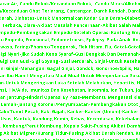
Cacar Air, Candu Rokok/Kecanduan Rokok, Candu Miras/Alkoho
/Kecanduan Obat Terlarang, Cantengan, Darah Rendah, Darah
arah, Diabetes-Untuk Menormalkan Kadar Gula Darah-Diabet
 Terbuka, Diare-Akibat Masalah Pencernaan-Akibat Salah Mak
 Empedu-Pembengkakan Empedu-Setelah Operasi Kantong Emp
tu Empedu, Emosional, Endometriosis, Epilepsy-Pada Anak-An
asa, Faring/Pharynx/Tenggorok, Flek Hitam, Flu, Gatal-Gatal
Gigi Nyeri-Jika Sudah Kena Syaraf-Gusi Bengkak Dan Bernanah
igi Dan Gusi-Gigi Goyang-Gusi Berdarah, Ginjal-Untuk Keseha
i Ginjal-Menangani Gagal Ginjal, Gondok, Gonorhoe/Spilis, Hai
an Ibu Hamil-Mengatasi Mual-Mual-Untuk Memperlancar Susu
n-Untuk Mengeringkan Luka Setelah Melahirkan, Hepatitis, H
nsi, Hiv/Aids, Imunitas Dan Kesehatan, Insomnia, Ion Tubuh, J
an Jantung-Hindari Operasi By Pass-Membantu Mengatasi Kle
 Lemah-Jantung Koroner/Penyumbatan-Pembengkakan Otot 
Kaki/Tumit Pecah, Kaki Gajah, Kanker-Kanker (Umum)-Kanker
 Usus, Kantuk, Kandung Kemih, Kebas, Kecerdasan, Kekebalan
, Kembung/Perut Kembung, Kepala Sakit-Pusing Akibat Darah
g Akibat Migren/Kurang Tidur-Pusing Akibat Darah Rendah, Ke