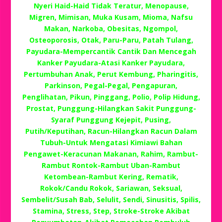
Nyeri Haid-Haid Tidak Teratur, Menopause,
Migren, Mimisan, Muka Kusam, Mioma, Nafsu
Makan, Narkoba, Obesitas, Ngompol,
Osteoporosis, Otak, Paru-Paru, Patah Tulang,
Payudara-Mempercantik Cantik Dan Mencegah
Kanker Payudara-Atasi Kanker Payudara,
Pertumbuhan Anak, Perut Kembung, Pharingitis,
Parkinson, Pegal-Pegal, Pengapuran,
Penglihatan, Pikun, Pinggang, Polio, Polip Hidung,
Prostat, Punggung-Hilangkan Sakit Punggung-
Syaraf Punggung Kejepit, Pusing,
Putih/Keputihan, Racun-Hilangkan Racun Dalam
Tubuh-Untuk Mengatasi Kimiawi Bahan
Pengawet-Keracunan Makanan, Rahim, Rambut-
Rambut Rontok-Rambut Uban-Rambut
Ketombean-Rambut Kering, Rematik,
Rokok/Candu Rokok, Sariawan, Seksual,
Sembelit/Susah Bab, Selulit, Sendi, Sinusitis, Spilis,
Stamina, Stress, Step, Stroke-Stroke Akibat