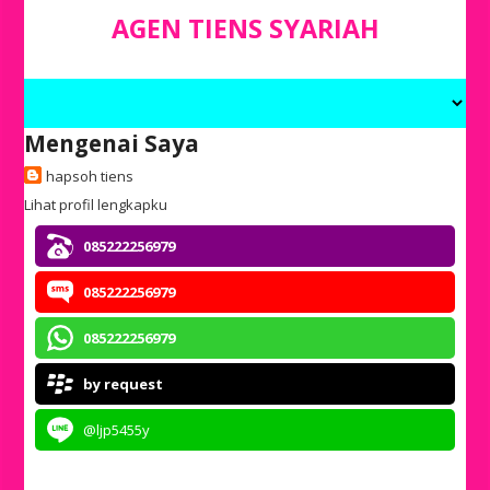
AGEN TIENS SYARIAH
Mengenai Saya
hapsoh tiens
Lihat profil lengkapku
085222256979
085222256979
085222256979
by request
@ljp5455y