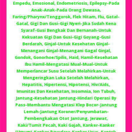
Empedu, Emosional, Endometriosis, Epilepsy-Pada
Anak-Anak-Pada Orang Dewasa,
Faring/Pharynx/Tenggorok, Flek Hitam, Flu, Gatal-
Gatal, Gigi Dan Gusi-Gigi Nyeri-Jika Sudah Kena
Syaraf-Gusi Bengkak Dan Bernanah-Untuk
Kekuatan Gigi Dan Gusi-Gigi Goyang-Gusi
Berdarah, Ginjal-Untuk Kesehatan Ginjal-
Menangani Ginjal-Menangani Gagal Ginjal,
Gondok, Gonorhoe/Spilis, Haid, Hamil-Kesehatan
Ibu Hamil-Mengatasi Mual-Mual-Untuk
Memperlancar Susu Setelah Melahirkan-Untuk
Mengeringkan Luka Setelah Melahirkan,
Hepatitis, Hipertensi, Hipotensi, Hiv/Aids,
Imunitas Dan Kesehatan, Insomnia, Ion Tubuh,
Jantung-Kesehatan Jantung-Hindari Operasi By
Pass-Membantu Mengatasi Klep Bocor-Jantung
Lemah-Jantung Koroner/Penyumbatan-
Pembengkakan Otot Jantung, Jerawat,
Kaki/Tumit Pecah, Kaki Gajah, Kanker-Kanker
(Umum)-Kanker Payudara-Kanker Usus, Kantuk,