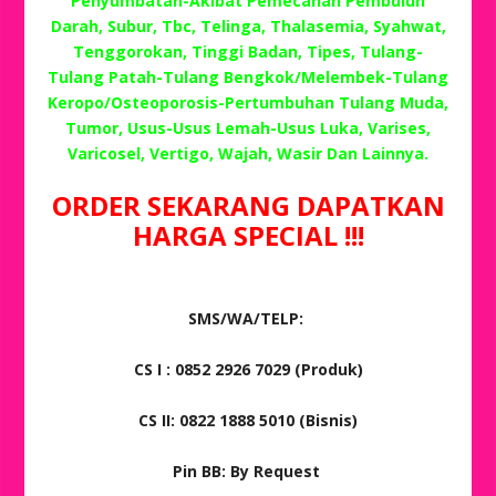
Penyumbatan-Akibat Pemecahan Pembuluh
Darah, Subur, Tbc, Telinga, Thalasemia, Syahwat,
Tenggorokan, Tinggi Badan, Tipes, Tulang-
Tulang Patah-Tulang Bengkok/Melembek-Tulang
Keropo/Osteoporosis-Pertumbuhan Tulang Muda,
Tumor, Usus-Usus Lemah-Usus Luka, Varises,
Varicosel, Vertigo, Wajah, Wasir Dan Lainnya.
ORDER SEKARANG DAPATKAN
HARGA SPECIAL !!!
SMS/WA/TELP:
CS I : 0852 2926 7029 (Produk)
CS II: 0822 1888 5010 (Bisnis)
Pin BB: By Request