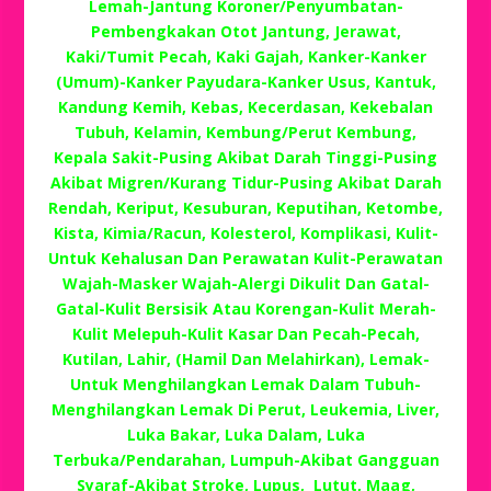
Lemah-Jantung Koroner/Penyumbatan-
Pembengkakan Otot Jantung, Jerawat,
Kaki/Tumit Pecah, Kaki Gajah, Kanker-Kanker
(Umum)-Kanker Payudara-Kanker Usus, Kantuk,
Kandung Kemih, Kebas, Kecerdasan, Kekebalan
Tubuh, Kelamin, Kembung/Perut Kembung,
Kepala Sakit-Pusing Akibat Darah Tinggi-Pusing
Akibat Migren/Kurang Tidur-Pusing Akibat Darah
Rendah, Keriput, Kesuburan, Keputihan, Ketombe,
Kista, Kimia/Racun, Kolesterol, Komplikasi, Kulit-
Untuk Kehalusan Dan Perawatan Kulit-Perawatan
Wajah-Masker Wajah-Alergi Dikulit Dan Gatal-
Gatal-Kulit Bersisik Atau Korengan-Kulit Merah-
Kulit Melepuh-Kulit Kasar Dan Pecah-Pecah,
Kutilan, Lahir, (Hamil Dan Melahirkan), Lemak-
Untuk Menghilangkan Lemak Dalam Tubuh-
Menghilangkan Lemak Di Perut, Leukemia, Liver,
Luka Bakar, Luka Dalam, Luka
Terbuka/Pendarahan, Lumpuh-Akibat Gangguan
Syaraf-Akibat Stroke, Lupus, Lutut, Maag,