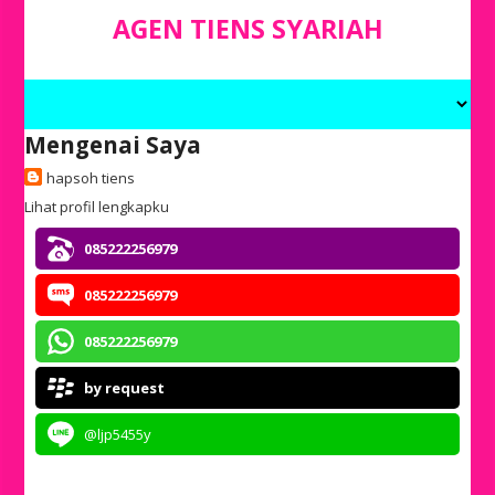
AGEN TIENS SYARIAH
Mengenai Saya
hapsoh tiens
Lihat profil lengkapku
085222256979
085222256979
085222256979
by request
@ljp5455y