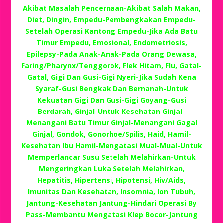
Akibat Masalah Pencernaan-Akibat Salah Makan,
Diet, Dingin, Empedu-Pembengkakan Empedu-
Setelah Operasi Kantong Empedu-Jika Ada Batu
Timur Empedu, Emosional, Endometriosis,
Epilepsy-Pada Anak-Anak-Pada Orang Dewasa,
Faring/Pharynx/Tenggorok, Flek Hitam, Flu, Gatal-
Gatal, Gigi Dan Gusi-Gigi Nyeri-Jika Sudah Kena
Syaraf-Gusi Bengkak Dan Bernanah-Untuk
Kekuatan Gigi Dan Gusi-Gigi Goyang-Gusi
Berdarah, Ginjal-Untuk Kesehatan Ginjal-
Menangani Batu Timur Ginjal-Menangani Gagal
Ginjal, Gondok, Gonorhoe/Spilis, Haid, Hamil-
Kesehatan Ibu Hamil-Mengatasi Mual-Mual-Untuk
Memperlancar Susu Setelah Melahirkan-Untuk
Mengeringkan Luka Setelah Melahirkan,
Hepatitis, Hipertensi, Hipotensi, Hiv/Aids,
Imunitas Dan Kesehatan, Insomnia, Ion Tubuh,
Jantung-Kesehatan Jantung-Hindari Operasi By
Pass-Membantu Mengatasi Klep Bocor-Jantung