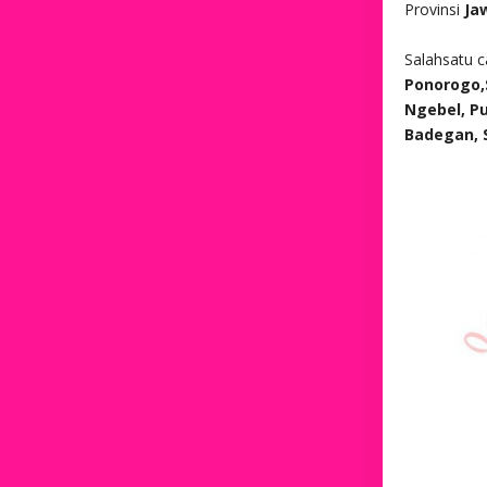
Provinsi
Ja
Salahsatu 
Ponorogo,S
Ngebel, Pu
Badegan,