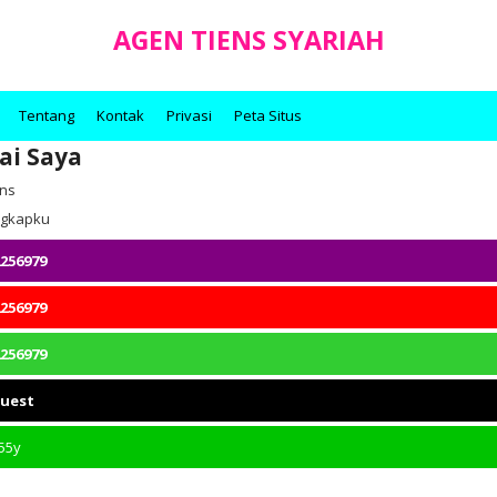
AGEN TIENS SYARIAH
Tentang
Kontak
Privasi
Peta Situs
ai Saya
ens
engkapku
256979
256979
256979
quest
55y