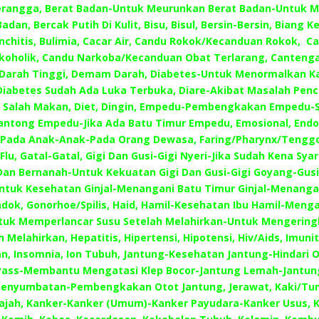
Serangga, Berat Badan-Untuk Meurunkan Berat Badan-Untuk
adan, Bercak Putih Di Kulit, Bisu, Bisul, Bersin-Bersin, Biang K
nchitis, Bulimia, Cacar Air, Candu Rokok/Kecanduan Rokok, C
lkoholik, Candu Narkoba/Kecanduan Obat Terlarang, Cantenga
Darah Tinggi, Demam Darah, Diabetes-Untuk Menormalkan Ka
iabetes Sudah Ada Luka Terbuka, Diare-Akibat Masalah Pen
 Salah Makan, Diet, Dingin, Empedu-Pembengkakan Empedu-
antong Empedu-Jika Ada Batu Timur Empedu, Emosional, Endo
-Pada Anak-Anak-Pada Orang Dewasa, Faring/Pharynx/Tenggo
Flu, Gatal-Gatal, Gigi Dan Gusi-Gigi Nyeri-Jika Sudah Kena Sya
an Bernanah-Untuk Kekuatan Gigi Dan Gusi-Gigi Goyang-Gusi
Untuk Kesehatan Ginjal-Menangani Batu Timur Ginjal-Menanga
ondok, Gonorhoe/Spilis, Haid, Hamil-Kesehatan Ibu Hamil-Menga
tuk Memperlancar Susu Setelah Melahirkan-Untuk Mengering
h Melahirkan, Hepatitis, Hipertensi, Hipotensi, Hiv/Aids, Imuni
n, Insomnia, Ion Tubuh, Jantung-Kesehatan Jantung-Hindari O
Pass-Membantu Mengatasi Klep Bocor-Jantung Lemah-Jantun
Penyumbatan-Pembengkakan Otot Jantung, Jerawat, Kaki/Tum
ajah, Kanker-Kanker (Umum)-Kanker Payudara-Kanker Usus, 