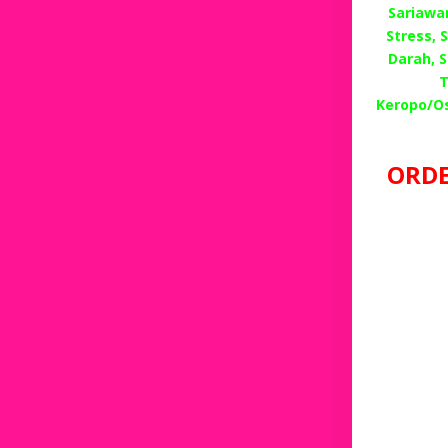
Sariawan
Stress,
Darah, 
T
Keropo/O
ORDE