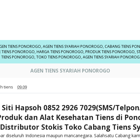
GEN TIENS PONOROGO
,
AGEN TIENS SYARIAH PONOROGO
,
CABANG TIENS P
R TIENS PONOROGO
,
HARGA TIENS PONOROGO
,
PRODUK TIENS PONOROGO
,
S
,
TIENS PONOROGO
,
TOKO TIENS PONOROGO
,
AGEN TIENS SYARIAH PONORO
AGEN TIENS SYARIAH PONOROGO
h tiens
09.09
 Siti Hapsoh 0852 2926 7029(SMS/Telpo
Produk dan Alat Kesehatan Tiens di Po
Distributor Stokis Toko Cabang Tiens S
bar diseluruh Indonesia maupun mancanegara. Salahsatu Cabang kami