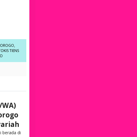
ONOROGO
,
TOKIS TIENS
GO
n/WA)
norogo
yariah
 berada di