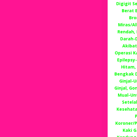
Digigit 
Berat B
Bro
Miras/A
Rendah, 
Darah-D
Akibat
Operasi K
Epilepsy
Hitam, 
Bengkak D
Ginjal-
Ginjal, G
Mual-Un
Setela
Kesehata
Koroner/
Kaki G