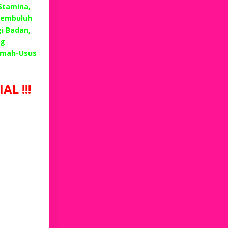
 Stamina,
Pembuluh
i Badan,
ng
emah-Usus
L !!!