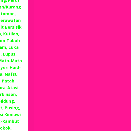
ung/Perut
ren/Kurang
Ketombe,
 Perawatan
t Bersisik
 Kutilan,
lam Tubuh-
lam, Luka
, Lupus,
 Mata-Mata
eri Haid-
a, Nafsu
, Patah
ra-Atasi
rkinson,
 Hidung,
, Pusing,
i Kimiawi
k-Rambut
okok,