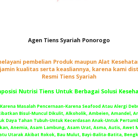
Agen Tiens Syariah Ponorogo
elayani pembelian Produk maupun Alat Kesehata
rjamin kualitas serta keasliannya, karena kami dis
Resmi Tiens Syariah
osisi Nutrisi Tiens Untuk Berbagai Solusi Keseh
–Karena Masalah Pencernaan-Karena Seafood Atau Alergi Deb
batkan Bisul-Muncul Dikulit, Alkoholik, Ambeien, Amandel, A
uk Daya Tahan Tubuh-Untuk Kecerdasan Anak-Untuk Pertum
an, Anemia, Asam Lambung, Asam Urat, Asma, Autis, Awet 
atu Utarak Akibat Rokok, Bau Mulut, Bayi-Balita-Batita, Beng