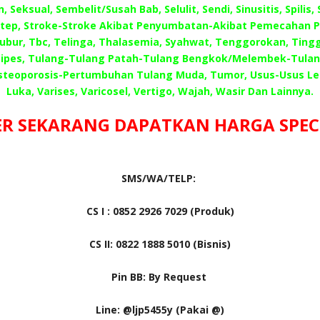
, Seksual, Sembelit/Susah Bab, Selulit, Sendi, Sinusitis, Spilis,
 Step, Stroke-Stroke Akibat Penyumbatan-Akibat Pemecahan 
Subur, Tbc, Telinga, Thalasemia, Syahwat, Tenggorokan, Tingg
ipes, Tulang-Tulang Patah-Tulang Bengkok/Melembek-Tula
steoporosis-Pertumbuhan Tulang Muda, Tumor, Usus-Usus L
Luka, Varises, Varicosel, Vertigo, Wajah, Wasir Dan Lainnya.
R SEKARANG DAPATKAN HARGA SPECIA
SMS/WA/TELP:
CS I : 0852 2926 7029 (Produk)
CS II: 0822 1888 5010 (Bisnis)
Pin BB: By Request
Line: @ljp5455y (Pakai @)