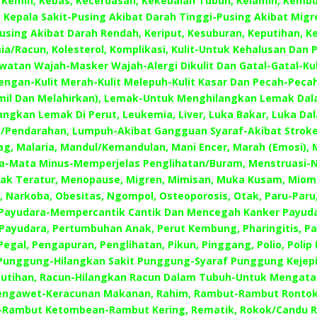
Kemih, Kebas, Kecerdasan, Kekebalan Tubuh, Kelamin, Kemb
Kepala Sakit-Pusing Akibat Darah Tinggi-Pusing Akibat Mig
using Akibat Darah Rendah, Keriput, Kesuburan, Keputihan, 
mia/Racun, Kolesterol, Komplikasi, Kulit-Untuk Kehalusan Dan
awatan Wajah-Masker Wajah-Alergi Dikulit Dan Gatal-Gatal-Kuli
engan-Kulit Merah-Kulit Melepuh-Kulit Kasar Dan Pecah-Pecah,
amil Dan Melahirkan), Lemak-Untuk Menghilangkan Lemak Da
ngkan Lemak Di Perut, Leukemia, Liver, Luka Bakar, Luka Da
/Pendarahan, Lumpuh-Akibat Gangguan Syaraf-Akibat Stroke
ag, Malaria, Mandul/Kemandulan, Mani Encer, Marah (Emosi),
a-Mata Minus-Memperjelas Penglihatan/Buram, Menstruasi-Ny
dak Teratur, Menopause, Migren, Mimisan, Muka Kusam, Miom
 Narkoba, Obesitas, Ngompol, Osteoporosis, Otak, Paru-Paru
 Payudara-Mempercantik Cantik Dan Mencegah Kanker Payuda
Payudara, Pertumbuhan Anak, Perut Kembung, Pharingitis, Pa
egal, Pengapuran, Penglihatan, Pikun, Pinggang, Polio, Polip
 Punggung-Hilangkan Sakit Punggung-Syaraf Punggung Kejepit
putihan, Racun-Hilangkan Racun Dalam Tubuh-Untuk Mengatas
engawet-Keracunan Makanan, Rahim, Rambut-Rambut Ronto
-Rambut Ketombean-Rambut Kering, Rematik, Rokok/Candu R