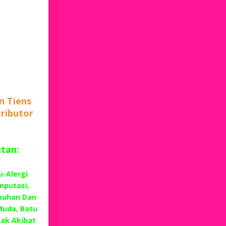
n Tiens
tributor
atan:
u-Alergi
mputasi,
buhan Dan
Muda, Batu
kak Akibat