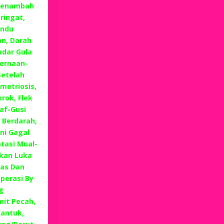
 Menambah
eringat,
andu
n, Darah
dar Gula
cernaan-
Setelah
metriosis,
rok, Flek
raf-Gusi
 Berdarah,
ni Gagal
tasi Mual-
kan Luka
tas Dan
perasi By
g
it Pecah,
Kantuk,