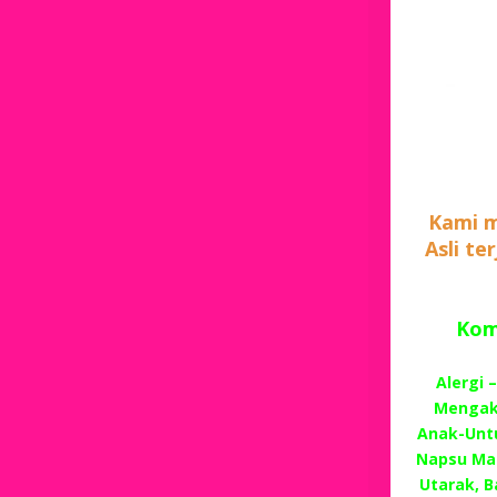
Kami m
Asli te
Komp
Alergi 
Mengaki
Anak-Unt
Napsu Mak
Utarak, B