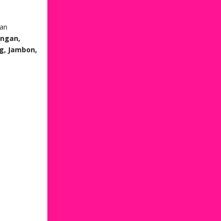
an
angan,
g, Jambon,