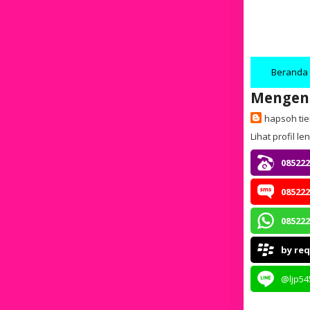
Beranda
Mengen
hapsoh ti
Lihat profil l
085222
085222
085222
by re
@ljp54