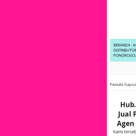
BERANDA
:
A
DISTRIBUTO
PONOROGO
Penulis
hapso
Hub.
Jual 
Agen 
Kami terse