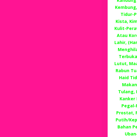
Kandung 
Kembung, 
Tidur-P
Kista, Ki
Kulit-Per
Atau Kor
Lahir, (H
Menghila
Terbuka
Lutut, Ma
Rabun Tu
Haid Ti
Makan,
Tulang,
Kanker 
Pegal-P
Prostat,
Putih/Ke
Bahan P
Uban